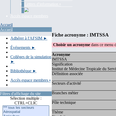
Lettres d'information •
Accès espace membres
Accueil
Accueil
Fiche acronyme : IMTSSA
Adhérer à l'AFSIM ►
Choisir un acronyme
dans ce menu d
Événements ►
Acronyme
Collèges de la simulation
IMTSSA
►
Signification
Institut de Médecine Tropicale du Serv
Bibliothèque ►
Définition associée
Accès espace membres •
Secteurs d'activité
Branches métier
Filtres d'affichage du site
Sélection multiple :
Pôle technique
CTRL+CLIC
Thème