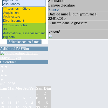
Simulation
Langue d'écriture
France
Date de mise à jour (jj/mm/aaaa)
22/01/2010
À mettre dans le glossaire
Validité
Adhérer à l'AFSim
Calendrier
◄◄
◄
►►
►
août 2026
Lun
Mar
Mer
Jeu
Ven
Sam
Dim
1
2
3
4
5
6
7
8
9
10
11
12
13
14
15
16
17
18
19
20
21
22
23