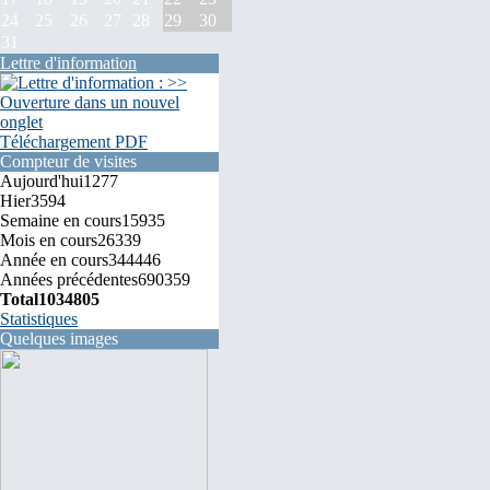
24
25
26
27
28
29
30
31
Lettre d'information
Téléchargement PDF
Compteur de visites
Aujourd'hui
1277
Hier
3594
Semaine en cours
15935
Mois en cours
26339
Année en cours
344446
Années précédentes
690359
Total
1034805
Statistiques
Quelques images