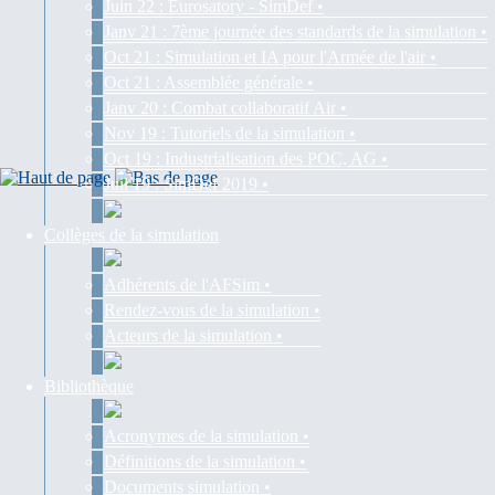
Juin 22 : Eurosatory - SimDef •
Janv 21 : 7ème journée des standards de la simulation •
Oct 21 : Simulation et IA pour l'Armée de l'air •
Oct 21 : Assemblée générale •
Janv 20 : Combat collaboratif Air •
Nov 19 : Tutoriels de la simulation •
Oct 19 : Industrialisation des POC, AG •
Juil 19 : SimDef 2019 •
Collèges de la simulation
Adhérents de l'AFSim •
Rendez-vous de la simulation •
Acteurs de la simulation •
Bibliothèque
Acronymes de la simulation •
Définitions de la simulation •
Documents simulation •