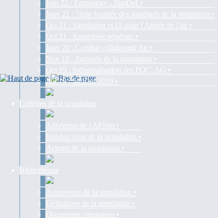
Juin 22 : Eurosatory - SimDef •
Janv 21 : 7ème journée des standards de la simulation •
Oct 21 : Simulation et IA pour l'Armée de l'air •
Oct 21 : Assemblée générale •
Janv 20 : Combat collaboratif Air •
Nov 19 : Tutoriels de la simulation •
Oct 19 : Industrialisation des POC, AG •
Juil 19 : SimDef 2019 •
Collèges de la simulation
Adhérents de l'AFSim •
Rendez-vous de la simulation •
Acteurs de la simulation •
Bibliothèque
Acronymes de la simulation •
Définitions de la simulation •
Documents simulation •