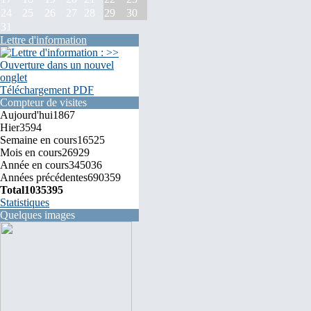
24
25
26
27
28
29
30
31
Lettre d'information
Téléchargement PDF
Compteur de visites
Aujourd'hui
1867
Hier
3594
Semaine en cours
16525
Mois en cours
26929
Année en cours
345036
Années précédentes
690359
Total
1035395
Statistiques
Quelques images