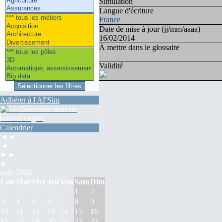
Simulation
Langue d'écriture
France
Date de mise à jour (jj/mm/aaaa)
16/02/2014
À mettre dans le glossaire
Validité
Adhérer à l'AFSim
Calendrier
◄◄
◄
►►
►
août 2026
Lun
Mar
Mer
Jeu
Ven
Sam
Dim
1
2
3
4
5
6
7
8
9
10
11
12
13
14
15
16
17
18
19
20
21
22
23