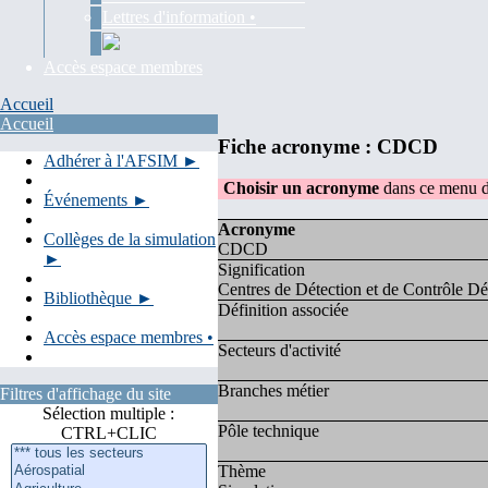
Lettres d'information •
Accès espace membres
Accueil
Accueil
Fiche acronyme : CDCD
Adhérer à l'AFSIM ►
Choisir un acronyme
dans ce menu d
Événements ►
Acronyme
Collèges de la simulation
CDCD
►
Signification
Centres de Détection et de Contrôle D
Bibliothèque ►
Définition associée
Accès espace membres •
Secteurs d'activité
Branches métier
Filtres d'affichage du site
Sélection multiple :
Pôle technique
CTRL+CLIC
Thème