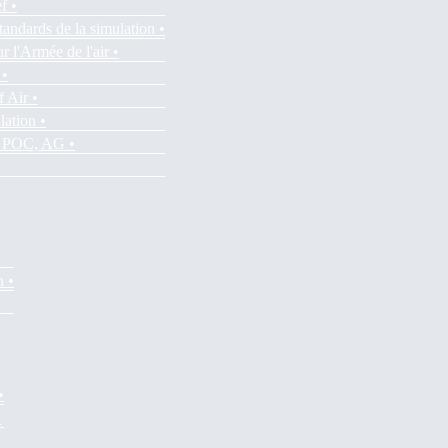
f •
tandards de la simulation •
r l'Armée de l'air •
 •
f Air •
lation •
es POC, AG •
n •
•
•