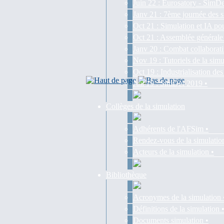
Juin 22 : Eurosatory - SimDe
Janv 21 : 7ème journée des s
Oct 21 : Simulation et IA pou
Oct 21 : Assemblée générale
Janv 20 : Combat collaborati
Nov 19 : Tutoriels de la simu
Oct 19 : Industrialisation d
Juil 19 : SimDef 2019 •
Collèges de la simulation
Adhérents de l'AFSim •
Rendez-vous de la simulatio
Acteurs de la simulation •
Bibliothèque
Acronymes de la simulation 
Définitions de la simulation 
Documents simulation •