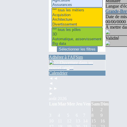
Militaire
Langue d'éc
Grande-Bre
Date de mis
00/00/0000
À mettre dan
Validité
Adhérer à l'AFSim
Calendrier
◄◄
◄
►►
►
août 2026
Lun
Mar
Mer
Jeu
Ven
Sam
Dim
1
2
3
4
5
6
7
8
9
10
11
12
13
14
15
16
17
18
19
20
21
22
23