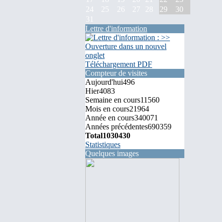
24
25
26
27
28
29
30
31
Lettre d'information
Téléchargement PDF
Compteur de visites
Aujourd'hui
496
Hier
4083
Semaine en cours
11560
Mois en cours
21964
Année en cours
340071
Années précédentes
690359
Total
1030430
Statistiques
Quelques images