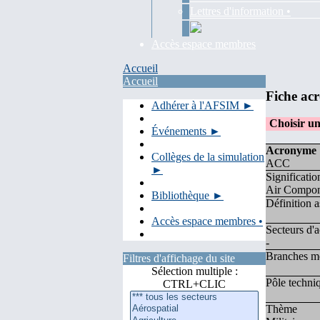
Lettres d'information •
Accès espace membres
Accueil
Accueil
Fiche ac
Adhérer à l'AFSIM ►
Choisir u
Événements ►
Acronyme
Collèges de la simulation
ACC
►
Significatio
Air Compo
Bibliothèque ►
Définition a
Accès espace membres •
Secteurs d'a
-
Branches mé
Filtres d'affichage du site
Sélection multiple :
Pôle techni
CTRL+CLIC
Thème