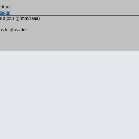
riture
tagne
e à jour (jj/mm/aaaa)
s le glossaire