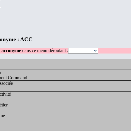
ronyme : ACC
n acronyme
dans ce menu déroulant :
n
nent Command
ssociée
ctivité
tier
que