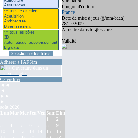
Simulation
Langue d'écriture
France
Date de mise à jour (jj/mm/aaaa)
28/12/2009
À mettre dans le glossaire
Validité
Adhérer à l'AFSim
Calendrier
◄◄
◄
►►
►
août 2026
Lun
Mar
Mer
Jeu
Ven
Sam
Dim
1
2
3
4
5
6
7
8
9
10
11
12
13
14
15
16
17
18
19
20
21
22
23