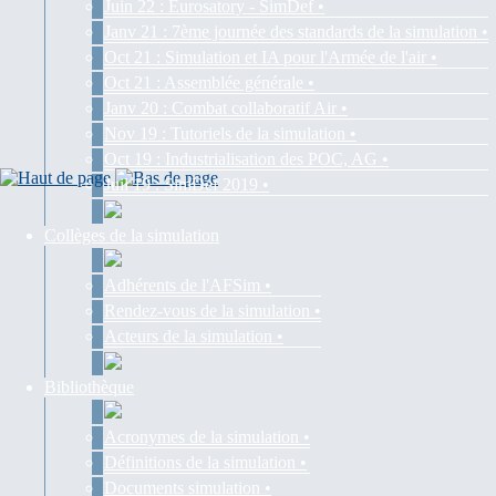
Juin 22 : Eurosatory - SimDef •
Janv 21 : 7ème journée des standards de la simulation •
Oct 21 : Simulation et IA pour l'Armée de l'air •
Oct 21 : Assemblée générale •
Janv 20 : Combat collaboratif Air •
Nov 19 : Tutoriels de la simulation •
Oct 19 : Industrialisation des POC, AG •
Juil 19 : SimDef 2019 •
Collèges de la simulation
Adhérents de l'AFSim •
Rendez-vous de la simulation •
Acteurs de la simulation •
Bibliothèque
Acronymes de la simulation •
Définitions de la simulation •
Documents simulation •