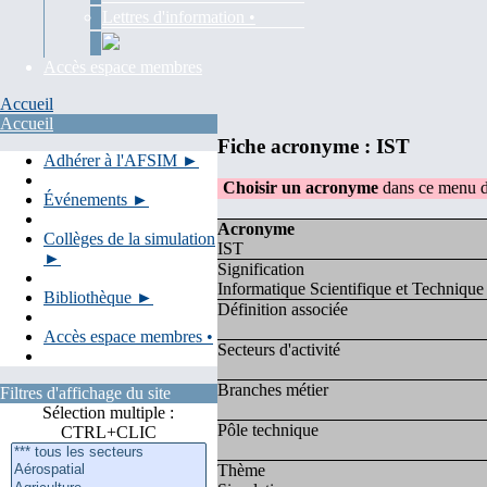
Lettres d'information •
Accès espace membres
Accueil
Accueil
Fiche acronyme : IST
Adhérer à l'AFSIM ►
Choisir un acronyme
dans ce menu d
Événements ►
Acronyme
Collèges de la simulation
IST
►
Signification
Informatique Scientifique et Technique
Bibliothèque ►
Définition associée
Accès espace membres •
Secteurs d'activité
Branches métier
Filtres d'affichage du site
Sélection multiple :
Pôle technique
CTRL+CLIC
Thème