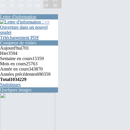
24
25
26
27
28
29
30
31
Lettre d'information
Téléchargement PDF
Compteur de visites
Aujourd'hui
701
Hier
3594
Semaine en cours
15359
Mois en cours
25763
Année en cours
343870
Années précédentes
690359
Total
1034229
Statistiques
Quelques images