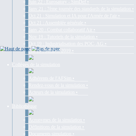
Juin 22 : Eurosatory - SimDef •
Janv 21 : 7ème journée des standards de la simulation •
Oct 21 : Simulation et IA pour l'Armée de l'air •
Oct 21 : Assemblée générale •
Janv 20 : Combat collaboratif Air •
Nov 19 : Tutoriels de la simulation •
Oct 19 : Industrialisation des POC, AG •
Juil 19 : SimDef 2019 •
Collèges de la simulation
Adhérents de l'AFSim •
Rendez-vous de la simulation •
Acteurs de la simulation •
Bibliothèque
Acronymes de la simulation •
Définitions de la simulation •
Documents simulation •