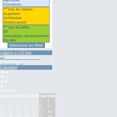
Adhérer à l'AFSim
Calendrier
◄◄
◄
►►
►
août 2026
Lun
Mar
Mer
Jeu
Ven
Sam
Dim
1
2
3
4
5
6
7
8
9
10
11
12
13
14
15
16
17
18
19
20
21
22
23