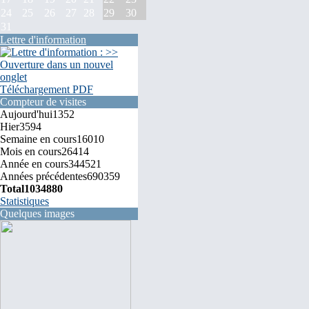
24
25
26
27
28
29
30
31
Lettre d'information
Téléchargement PDF
Compteur de visites
Aujourd'hui
1352
Hier
3594
Semaine en cours
16010
Mois en cours
26414
Année en cours
344521
Années précédentes
690359
Total
1034880
Statistiques
Quelques images