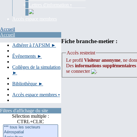
Lettres d'information •
Accès espace membres
Accueil
Accueil
Fiche branche-metier :
Adhérer à l'AFSIM ►
Accès restreint
Événements ►
Le profil
Visiteur anonyme
, ne donn
Des
informations supplémentaires
Collèges de la simulation
se connecter
.
►
Bibliothèque ►
Accès espace membres •
Filtres d'affichage du site
Sélection multiple :
CTRL+CLIC