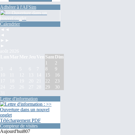
Adhérer à l'AFSim
Calendrier
◄◄
◄
►►
►
août 2026
Lun
Mar
Mer
Jeu
Ven
Sam
Dim
1
2
3
4
5
6
7
8
9
10
11
12
13
14
15
16
17
18
19
20
21
22
23
24
25
26
27
28
29
30
31
Lettre d'information
Téléchargement PDF
Compteur de visites
Aujourd'hui
807