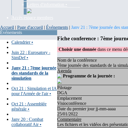
Lettres d'information •
Accès espace membres
Accueil
|
Page d'accueil
|
Événements
|
Janv 21 : 7ème journée des stan
Événements
Fiche conference : 7ème journ
Calendrier •
Choisir une donnée
dans ce menu dér
Juin 22 : Eurosatory -
SimDef •
Nom de la conférence
7ème journée des standards de la simul
Janv 21 : 7ème journée
Agenda
des standards de la
Programme de la journée :
simulation
Pilotage
Oct 21 : Simulation et IA
DGA
pour l'Armée de l'air •
Emplacement
Visioconférence
Oct 21 : Assemblée
Date du premier jour jj-mm-aaaa
générale •
25/01/2022
Janv 20 : Combat
Commentaire
collaboratif Air •
Les fichiers et les vidéos des présentat