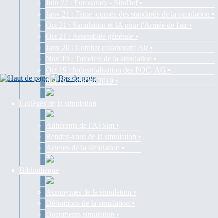
Juin 22 : Eurosatory - SimDef •
Janv 21 : 7ème journée des standards de la simulation •
Oct 21 : Simulation et IA pour l'Armée de l'air •
Oct 21 : Assemblée générale •
Janv 20 : Combat collaboratif Air •
Nov 19 : Tutoriels de la simulation •
Oct 19 : Industrialisation des POC, AG •
Juil 19 : SimDef 2019 •
Collèges de la simulation
Adhérents de l'AFSim •
Rendez-vous de la simulation •
Acteurs de la simulation •
Bibliothèque
Acronymes de la simulation •
Définitions de la simulation •
Documents simulation •