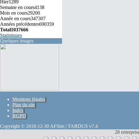
Hier
1289
Semaine en cours
4138
Mois en cours
29200
Année en cours
347307
Années précédentes
690359
Total
1037666
Statistiques
Quelques images
Mentions légales
Plan du site
Index
RGPD
Copyright © 2018-12-30 AFSim | TARDUS v7.4
28 entrepris