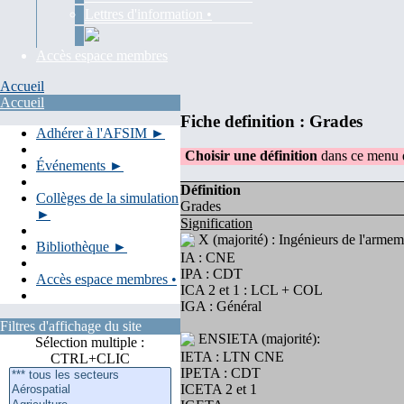
Lettres d'information •
Accès espace membres
Accueil
Accueil
Fiche definition : Grades
Adhérer à l'AFSIM ►
Choisir une définition
dans ce menu d
Événements ►
Définition
Collèges de la simulation
Grades
►
Signification
X (majorité) : Ingénieurs de l'armem
Bibliothèque ►
IA : CNE
IPA : CDT
Accès espace membres •
ICA 2 et 1 : LCL + COL
IGA : Général
Filtres d'affichage du site
ENSIETA (majorité):
Sélection multiple :
IETA : LTN CNE
CTRL+CLIC
IPETA : CDT
ICETA 2 et 1