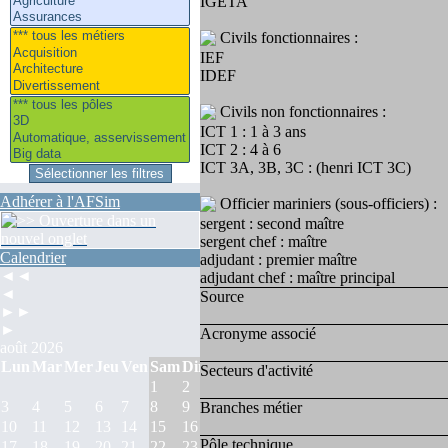
IGETA
Civils fonctionnaires :
IEF
IDEF
Civils non fonctionnaires :
ICT 1 : 1 à 3 ans
ICT 2 : 4 à 6
ICT 3A, 3B, 3C : (henri ICT 3C)
Adhérer à l'AFSim
Officier mariniers (sous-officiers) :
sergent : second maître
sergent chef : maître
Calendrier
adjudant : premier maître
◄◄
adjudant chef : maître principal
◄
Source
►►
►
Acronyme associé
août 2026
Lun
Mar
Mer
Jeu
Ven
Sam
Dim
Secteurs d'activité
1
2
3
4
5
6
7
8
9
Branches métier
10
11
12
13
14
15
16
Pôle technique
17
18
19
20
21
22
23