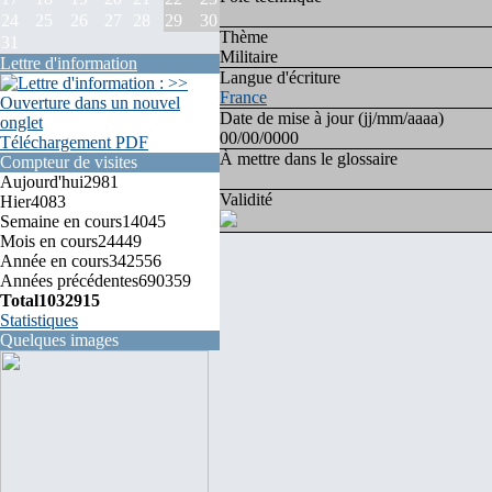
24
25
26
27
28
29
30
Thème
31
Militaire
Lettre d'information
Langue d'écriture
France
Date de mise à jour (jj/mm/aaaa)
00/00/0000
Téléchargement PDF
À mettre dans le glossaire
Compteur de visites
Aujourd'hui
2981
Validité
Hier
4083
Semaine en cours
14045
Mois en cours
24449
Année en cours
342556
Années précédentes
690359
Total
1032915
Statistiques
Quelques images