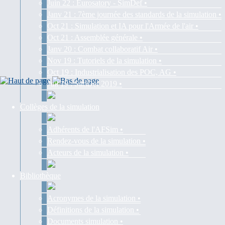
Juin 22 : Eurosatory - SimDef •
Janv 21 : 7ème journée des standards de la simulation •
Oct 21 : Simulation et IA pour l'Armée de l'air •
Oct 21 : Assemblée générale •
Janv 20 : Combat collaboratif Air •
Nov 19 : Tutoriels de la simulation •
Oct 19 : Industrialisation des POC, AG •
Juil 19 : SimDef 2019 •
Collèges de la simulation
Adhérents de l'AFSim •
Rendez-vous de la simulation •
Acteurs de la simulation •
Bibliothèque
Acronymes de la simulation •
Définitions de la simulation •
Documents simulation •