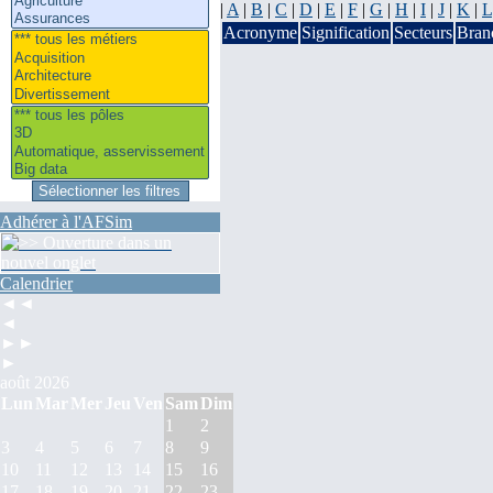
|
A
|
B
|
C
|
D
|
E
|
F
|
G
|
H
|
I
|
J
|
K
|
L
Acronyme
Signification
Secteurs
Bran
Adhérer à l'AFSim
Calendrier
◄◄
◄
►►
►
août 2026
Lun
Mar
Mer
Jeu
Ven
Sam
Dim
1
2
3
4
5
6
7
8
9
10
11
12
13
14
15
16
17
18
19
20
21
22
23