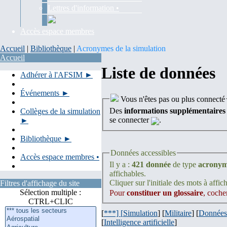
Lettres d'information •
Accès espace membres
Accueil
|
Bibliothèque
|
Acronymes de la simulation
Accueil
Liste de données
Adhérer à l'AFSIM ►
Événements ►
Vous n'êtes pas ou plus connecté
Des
informations supplémentaires
Collèges de la simulation
se connecter
.
►
Bibliothèque ►
Données accessibles
Accès espace membres •
Il y a :
421 donnée
de type
acrony
affichables.
Cliquer sur l'initiale des mots à affich
Filtres d'affichage du site
Sélection multiple :
Pour
constituer un glossaire
, coche
CTRL+CLIC
[
***] [
Simulation
] [
Militaire
] [
Données
[
Intelligence artificielle
]