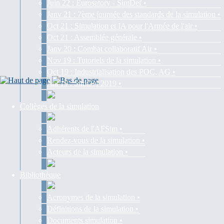
Juin 22 : Eurosatory - SimDef •
Janv 21 : 7ème journée des standards de la simulation •
Oct 21 : Simulation et IA pour l'Armée de l'air •
Oct 21 : Assemblée générale •
Janv 20 : Combat collaboratif Air •
Nov 19 : Tutoriels de la simulation •
Oct 19 : Industrialisation des POC, AG •
Juil 19 : SimDef 2019 •
Collèges de la simulation
Adhérents de l'AFSim •
Rendez-vous de la simulation •
Acteurs de la simulation •
Bibliothèque
Acronymes de la simulation •
Définitions de la simulation •
Documents simulation •