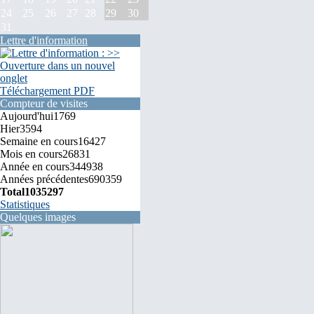
24
25
26
27
28
29
30
31
Lettre d'information
Téléchargement PDF
Compteur de visites
Aujourd'hui
1769
Hier
3594
Semaine en cours
16427
Mois en cours
26831
Année en cours
344938
Années précédentes
690359
Total
1035297
Statistiques
Quelques images