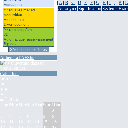
|
A
|
B
|
C
|
D
|
E
|
F
|
G
|
H
|
I
|
J
|
K
|
L
Acronyme
Signification
Secteurs
Bran
Adhérer à l'AFSim
Calendrier
◄◄
◄
►►
►
août 2026
Lun
Mar
Mer
Jeu
Ven
Sam
Dim
1
2
3
4
5
6
7
8
9
10
11
12
13
14
15
16
17
18
19
20
21
22
23