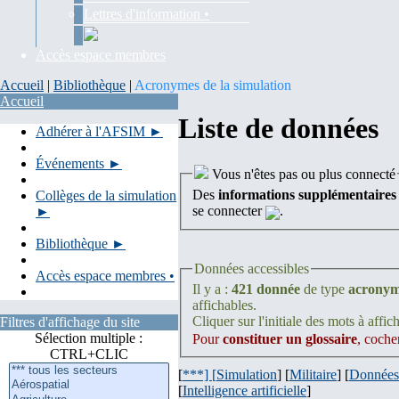
Lettres d'information •
Accès espace membres
Accueil
|
Bibliothèque
|
Acronymes de la simulation
Accueil
Liste de données
Adhérer à l'AFSIM ►
Événements ►
Vous n'êtes pas ou plus connecté
Des
informations supplémentaires
Collèges de la simulation
se connecter
.
►
Bibliothèque ►
Données accessibles
Accès espace membres •
Il y a :
421 donnée
de type
acrony
affichables.
Cliquer sur l'initiale des mots à affich
Filtres d'affichage du site
Sélection multiple :
Pour
constituer un glossaire
, coche
CTRL+CLIC
[
***] [
Simulation
] [
Militaire
] [
Données
[
Intelligence artificielle
]