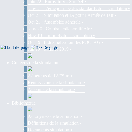
Juin 22 : Eurosatory - SimDef •
Janv 21 : 7ème journée des standards de la simulation •
Oct 21 : Simulation et IA pour l'Armée de l'air •
Oct 21 : Assemblée générale •
Janv 20 : Combat collaboratif Air •
Nov 19 : Tutoriels de la simulation •
Oct 19 : Industrialisation des POC, AG •
Juil 19 : SimDef 2019 •
Collèges de la simulation
Adhérents de l'AFSim •
Rendez-vous de la simulation •
Acteurs de la simulation •
Bibliothèque
Acronymes de la simulation •
Définitions de la simulation •
Documents simulation •