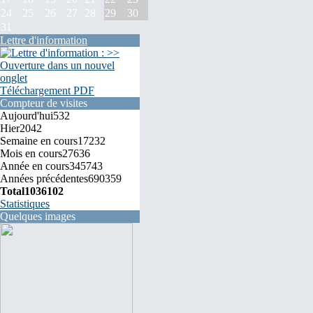
24
25
26
27
28
29
30
31
Lettre d'information
Téléchargement PDF
Compteur de visites
Aujourd'hui
532
Hier
2042
Semaine en cours
17232
Mois en cours
27636
Année en cours
345743
Années précédentes
690359
Total
1036102
Statistiques
Quelques images