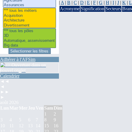
|
A
|
B
|
C
|
D
|
E
|
F
|
G
|
H
|
I
|
J
|
K
|
L
Acronyme
Signification
Secteurs
Bran
Adhérer à l'AFSim
Calendrier
◄◄
◄
►►
►
août 2026
Lun
Mar
Mer
Jeu
Ven
Sam
Dim
1
2
3
4
5
6
7
8
9
10
11
12
13
14
15
16
17
18
19
20
21
22
23