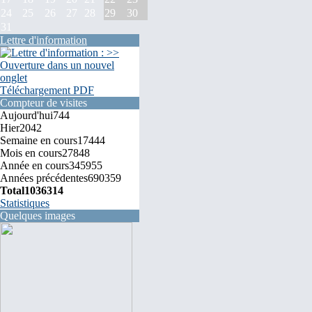
24
25
26
27
28
29
30
31
Lettre d'information
Téléchargement PDF
Compteur de visites
Aujourd'hui
744
Hier
2042
Semaine en cours
17444
Mois en cours
27848
Année en cours
345955
Années précédentes
690359
Total
1036314
Statistiques
Quelques images