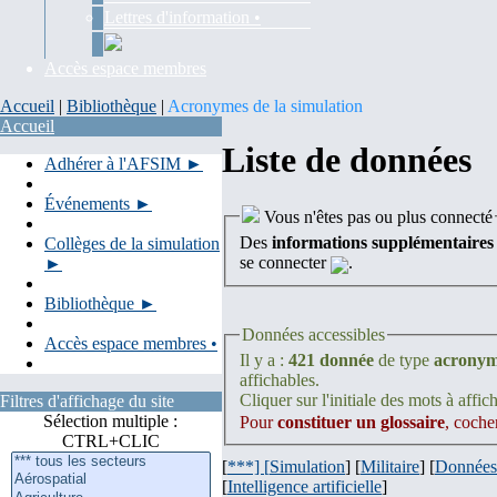
Lettres d'information •
Accès espace membres
Accueil
|
Bibliothèque
|
Acronymes de la simulation
Accueil
Liste de données
Adhérer à l'AFSIM ►
Événements ►
Vous n'êtes pas ou plus connecté
Des
informations supplémentaires
Collèges de la simulation
se connecter
.
►
Bibliothèque ►
Données accessibles
Accès espace membres •
Il y a :
421 donnée
de type
acrony
affichables.
Cliquer sur l'initiale des mots à affich
Filtres d'affichage du site
Sélection multiple :
Pour
constituer un glossaire
, coche
CTRL+CLIC
[
***] [
Simulation
] [
Militaire
] [
Données
[
Intelligence artificielle
]