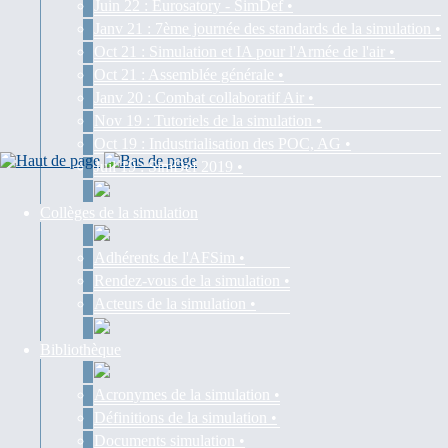
Juin 22 : Eurosatory - SimDef •
Janv 21 : 7ème journée des standards de la simulation •
Oct 21 : Simulation et IA pour l'Armée de l'air •
Oct 21 : Assemblée générale •
Janv 20 : Combat collaboratif Air •
Nov 19 : Tutoriels de la simulation •
Oct 19 : Industrialisation des POC, AG •
Juil 19 : SimDef 2019 •
Collèges de la simulation
Adhérents de l'AFSim •
Rendez-vous de la simulation •
Acteurs de la simulation •
Bibliothèque
Acronymes de la simulation •
Définitions de la simulation •
Documents simulation •