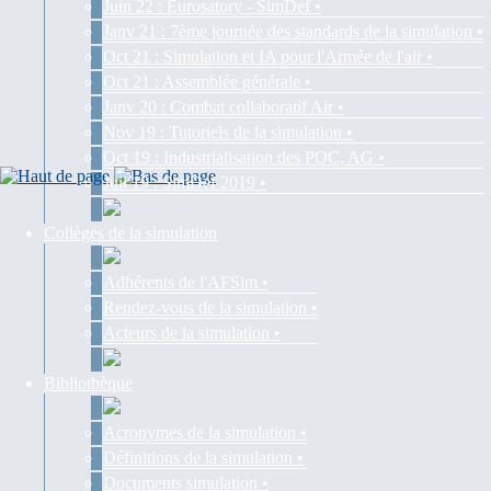
Juin 22 : Eurosatory - SimDef •
Janv 21 : 7ème journée des standards de la simulation •
Oct 21 : Simulation et IA pour l'Armée de l'air •
Oct 21 : Assemblée générale •
Janv 20 : Combat collaboratif Air •
Nov 19 : Tutoriels de la simulation •
Oct 19 : Industrialisation des POC, AG •
Juil 19 : SimDef 2019 •
Collèges de la simulation
Adhérents de l'AFSim •
Rendez-vous de la simulation •
Acteurs de la simulation •
Bibliothèque
Acronymes de la simulation •
Définitions de la simulation •
Documents simulation •