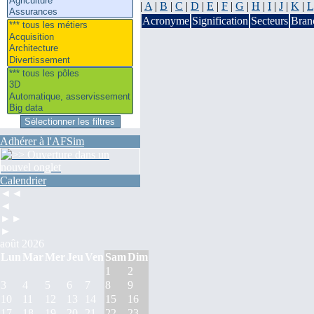
|
A
|
B
|
C
|
D
|
E
|
F
|
G
|
H
|
I
|
J
|
K
|
L
Acronyme
Signification
Secteurs
Bran
Adhérer à l'AFSim
Calendrier
◄◄
◄
►►
►
août 2026
Lun
Mar
Mer
Jeu
Ven
Sam
Dim
1
2
3
4
5
6
7
8
9
10
11
12
13
14
15
16
17
18
19
20
21
22
23