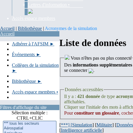
Lettres d'information •
Accès espace membres
Accueil
|
Bibliothèque
|
Acronymes de la simulation
Accueil
Liste de données
Adhérer à l'AFSIM ►
Événements ►
Vous n'êtes pas ou plus connecté
Des
informations supplémentaires
Collèges de la simulation
se connecter
.
►
Bibliothèque ►
Données accessibles
Accès espace membres •
Il y a :
421 donnée
de type
acrony
affichables.
Cliquer sur l'initiale des mots à affich
Filtres d'affichage du site
Sélection multiple :
Pour
constituer un glossaire
, coche
CTRL+CLIC
[
***] [
Simulation
] [
Militaire
] [
Données
[
Intelligence artificielle
]