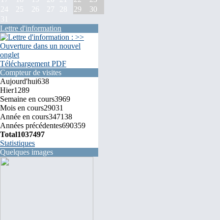
24
25
26
27
28
29
30
31
Lettre d'information
Téléchargement PDF
Compteur de visites
Aujourd'hui
638
Hier
1289
Semaine en cours
3969
Mois en cours
29031
Année en cours
347138
Années précédentes
690359
Total
1037497
Statistiques
Quelques images