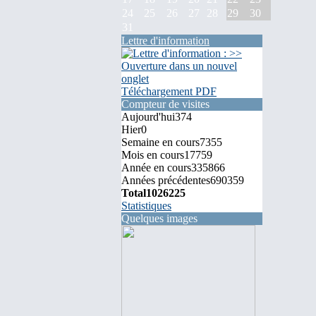
24
25
26
27
28
29
30
31
Lettre d'information
Téléchargement PDF
Compteur de visites
Aujourd'hui
374
Hier
0
Semaine en cours
7355
Mois en cours
17759
Année en cours
335866
Années précédentes
690359
Total
1026225
Statistiques
Quelques images