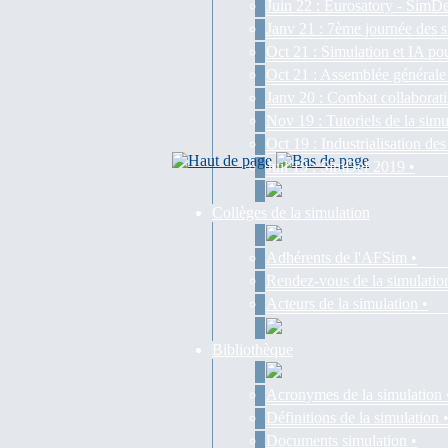
Juin 22 : Eurosatory - SimDe
Janv 21 : 7ème journée des s
Oct 21 : Simulation et IA pou
Oct 21 : Assemblée générale
Janv 20 : Combat collaborati
Nov 19 : Tutoriels de la simu
Oct 19 : Industrialisation d
Juil 19 : SimDef 2019 •
Collèges de la simulation
Adhérents de l'AFSim •
Rendez-vous de la simulatio
Acteurs de la simulation •
Bibliothèque
Acronymes de la simulation 
Définitions de la simulation 
Documents simulation •