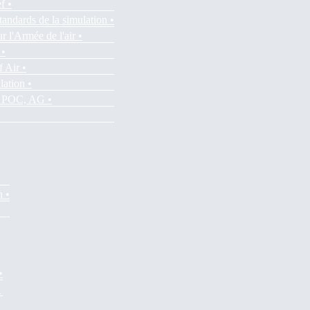
f •
tandards de la simulation •
r l'Armée de l'air •
 •
f Air •
lation •
es POC, AG •
n •
•
•