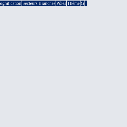
Signification
Secteurs
Branches
Pôles
Thème
G