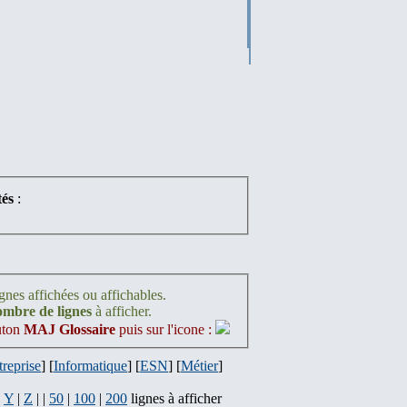
és
:
gnes affichées ou affichables.
nombre de lignes
à afficher.
outon
MAJ Glossaire
puis sur l'icone :
treprise
] [
Informatique
] [
ESN
] [
Métier
]
|
Y
|
Z
| |
50
|
100
|
200
lignes à afficher