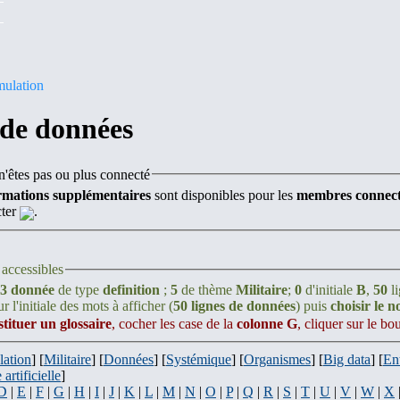
mulation
 de données
'êtes pas ou plus connecté
rmations supplémentaires
sont disponibles pour les
membres connect
cter
.
accessibles
3 donnée
de type
definition
;
5
de thème
Militaire
;
0
d'initiale
B
,
50
li
r l'initiale des mots à afficher (
50 lignes de données
) puis
choisir le 
stituer un glossaire
, cocher les case de la
colonne G
, cliquer sur le b
lation
] [
Militaire
] [
Données
] [
Systémique
] [
Organismes
] [
Big data
] [
En
 artificielle
]
D
|
E
|
F
|
G
|
H
|
I
|
J
|
K
|
L
|
M
|
N
|
O
|
P
|
Q
|
R
|
S
|
T
|
U
|
V
|
W
|
X