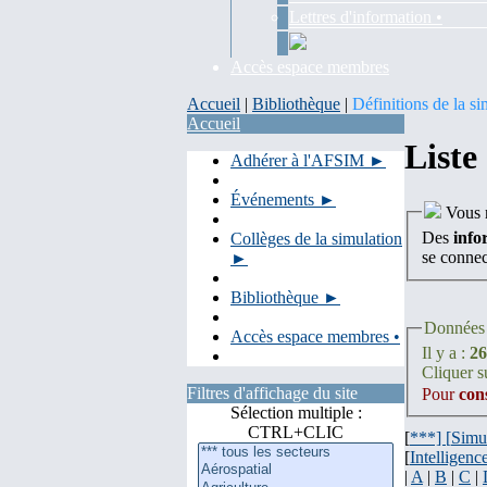
Lettres d'information •
Accès espace membres
Accueil
|
Bibliothèque
|
Définitions de la si
Accueil
Liste
Adhérer à l'AFSIM ►
Événements ►
Vous n
Des
info
Collèges de la simulation
se conne
►
Bibliothèque ►
Données 
Accès espace membres •
Il y a :
26
Cliquer su
Filtres d'affichage du site
Pour
con
Sélection multiple :
CTRL+CLIC
[
***] [
Simu
[
Intelligence
|
A
|
B
|
C
|