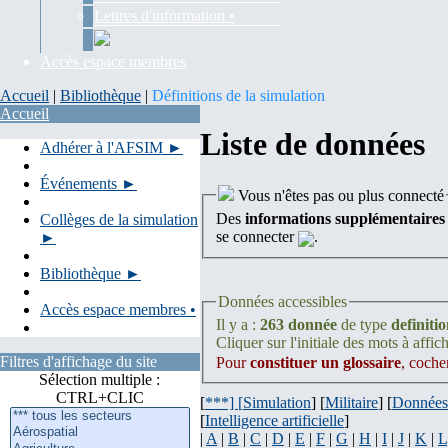
Lettres d'information •
Accès espace membres
Accueil
|
Bibliothèque
|
Définitions de la simulation
Accueil
Liste de données
Adhérer à l'AFSIM ►
Événements ►
Vous n'êtes pas ou plus connecté
Des
informations supplémentaires
Collèges de la simulation
se connecter
.
►
Bibliothèque ►
Données accessibles
Accès espace membres •
Il y a :
263 donnée
de type
definiti
Cliquer sur l'initiale des mots à affich
Filtres d'affichage du site
Pour
constituer un glossaire
, coche
Sélection multiple :
CTRL+CLIC
[
***] [
Simulation
] [
Militaire
] [
Données
[
Intelligence artificielle
]
|
A
|
B
|
C
|
D
|
E
|
F
|
G
|
H
|
I
|
J
|
K
|
L