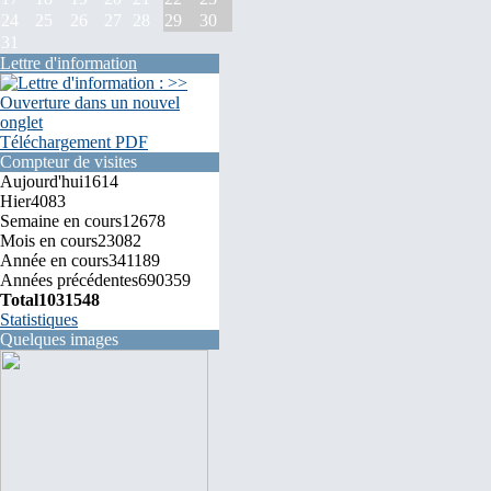
24
25
26
27
28
29
30
31
Lettre d'information
Téléchargement PDF
Compteur de visites
Aujourd'hui
1614
Hier
4083
Semaine en cours
12678
Mois en cours
23082
Année en cours
341189
Années précédentes
690359
Total
1031548
Statistiques
Quelques images