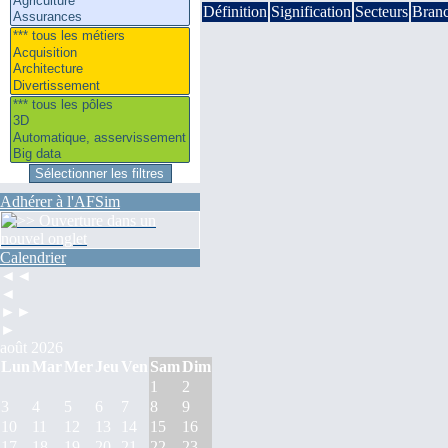
Définition
Signification
Secteurs
Bran
Adhérer à l'AFSim
Calendrier
◄◄
◄
►►
►
août 2026
Lun
Mar
Mer
Jeu
Ven
Sam
Dim
1
2
3
4
5
6
7
8
9
10
11
12
13
14
15
16
17
18
19
20
21
22
23