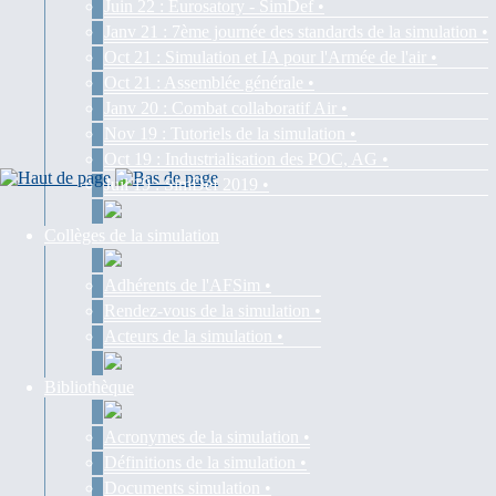
Juin 22 : Eurosatory - SimDef •
Janv 21 : 7ème journée des standards de la simulation •
Oct 21 : Simulation et IA pour l'Armée de l'air •
Oct 21 : Assemblée générale •
Janv 20 : Combat collaboratif Air •
Nov 19 : Tutoriels de la simulation •
Oct 19 : Industrialisation des POC, AG •
Juil 19 : SimDef 2019 •
Collèges de la simulation
Adhérents de l'AFSim •
Rendez-vous de la simulation •
Acteurs de la simulation •
Bibliothèque
Acronymes de la simulation •
Définitions de la simulation •
Documents simulation •