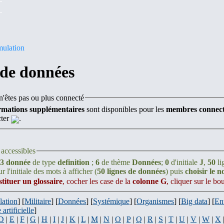
mulation
 de données
'êtes pas ou plus connecté
rmations supplémentaires
sont disponibles pour les
membres connect
cter
.
accessibles
3 donnée
de type
definition
;
6
de thème
Données
;
0
d'initiale
J
,
50
li
r l'initiale des mots à afficher (
50 lignes de données
) puis
choisir le 
stituer un glossaire
, cocher les case de la
colonne G
, cliquer sur le b
lation
] [
Militaire
] [
Données
] [
Systémique
] [
Organismes
] [
Big data
] [
En
 artificielle
]
D
|
E
|
F
|
G
|
H
|
I
|
J
|
K
|
L
|
M
|
N
|
O
|
P
|
Q
|
R
|
S
|
T
|
U
|
V
|
W
|
X