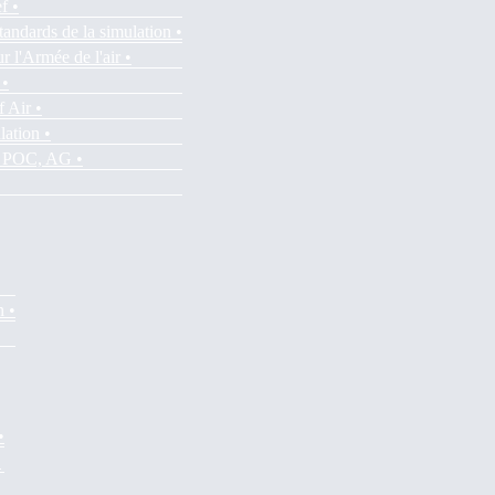
f •
tandards de la simulation •
r l'Armée de l'air •
 •
f Air •
lation •
es POC, AG •
n •
•
•