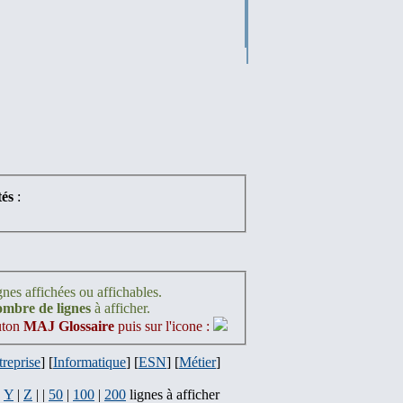
és
:
gnes affichées ou affichables.
nombre de lignes
à afficher.
outon
MAJ Glossaire
puis sur l'icone :
treprise
] [
Informatique
] [
ESN
] [
Métier
]
|
Y
|
Z
| |
50
|
100
|
200
lignes à afficher