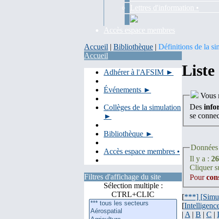
Lettres d'information •
Accès espace membres
Accueil
|
Bibliothèque
|
Définitions de la si
Accueil
Liste
Adhérer à l'AFSIM ►
Événements ►
Vous n
Des
info
Collèges de la simulation
se conne
►
Bibliothèque ►
Données 
Accès espace membres •
Il y a :
26
Cliquer su
Filtres d'affichage du site
Pour
con
Sélection multiple :
CTRL+CLIC
[
***] [
Simu
[
Intelligence
|
A
|
B
|
C
|