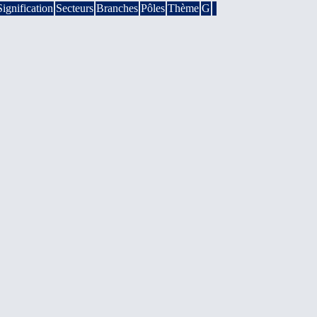
Signification
Secteurs
Branches
Pôles
Thème
G