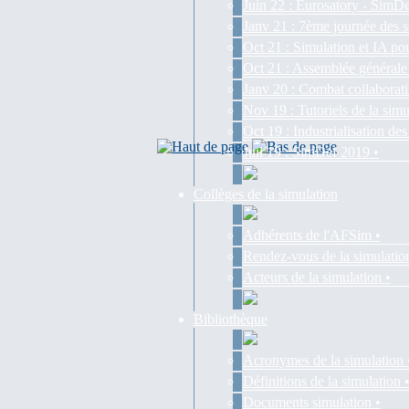
Juin 22 : Eurosatory - SimDe
Janv 21 : 7ème journée des s
Oct 21 : Simulation et IA pou
Oct 21 : Assemblée générale
Janv 20 : Combat collaborati
Nov 19 : Tutoriels de la simu
Oct 19 : Industrialisation d
Juil 19 : SimDef 2019 •
Collèges de la simulation
Adhérents de l'AFSim •
Rendez-vous de la simulatio
Acteurs de la simulation •
Bibliothèque
Acronymes de la simulation 
Définitions de la simulation 
Documents simulation •