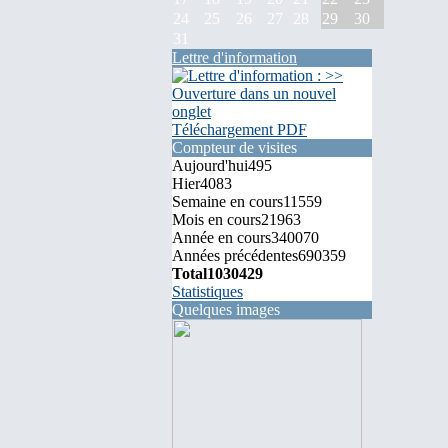
24
25
26
27
28
29
30
31
Lettre d'information
Téléchargement PDF
Compteur de visites
Aujourd'hui
495
Hier
4083
Semaine en cours
11559
Mois en cours
21963
Année en cours
340070
Années précédentes
690359
Total
1030429
Statistiques
Quelques images