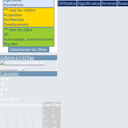
Définition
Signification
Secteurs
Bran
Adhérer à l'AFSim
Calendrier
◄◄
◄
►►
►
août 2026
Lun
Mar
Mer
Jeu
Ven
Sam
Dim
1
2
3
4
5
6
7
8
9
10
11
12
13
14
15
16
17
18
19
20
21
22
23