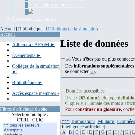
Lettres d'information •
Accès espace membres
Accueil
|
Bibliothèque
|
Définitions de la simulation
Accueil
Liste de données
Adhérer à l'AFSIM ►
Événements ►
Vous n'êtes pas ou plus connecté
Des
informations supplémentaires
Collèges de la simulation
se connecter
.
►
Bibliothèque ►
Données accessibles
Accès espace membres •
Il y a :
263 donnée
de type
definiti
Cliquer sur l'initiale des mots à affich
Filtres d'affichage du site
Pour
constituer un glossaire
, coche
Sélection multiple :
CTRL+CLIC
[
***] [
Simulation
] [
Militaire
] [
Données
[
Intelligence artificielle
]
|
A
|
B
|
C
|
D
|
E
|
F
|
G
|
H
|
I
|
J
|
K
|
L