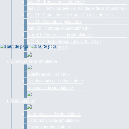
Juin 22 : Eurosatory - SimDef •
Janv 21 : 7ème journée des standards de la simulation •
Oct 21 : Simulation et IA pour l'Armée de l'air •
Oct 21 : Assemblée générale •
Janv 20 : Combat collaboratif Air •
Nov 19 : Tutoriels de la simulation •
Oct 19 : Industrialisation des POC, AG •
Juil 19 : SimDef 2019 •
Collèges de la simulation
Adhérents de l'AFSim •
Rendez-vous de la simulation •
Acteurs de la simulation •
Bibliothèque
Acronymes de la simulation •
Définitions de la simulation •
Documents simulation •