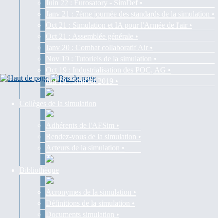
Juin 22 : Eurosatory - SimDef •
Janv 21 : 7ème journée des standards de la simulation •
Oct 21 : Simulation et IA pour l'Armée de l'air •
Oct 21 : Assemblée générale •
Janv 20 : Combat collaboratif Air •
Nov 19 : Tutoriels de la simulation •
Oct 19 : Industrialisation des POC, AG •
Juil 19 : SimDef 2019 •
Collèges de la simulation
Adhérents de l'AFSim •
Rendez-vous de la simulation •
Acteurs de la simulation •
Bibliothèque
Acronymes de la simulation •
Définitions de la simulation •
Documents simulation •