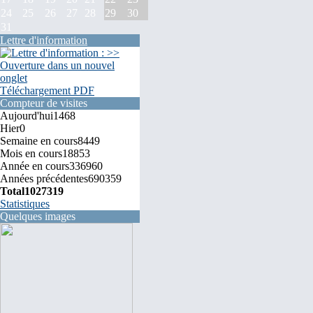
24
25
26
27
28
29
30
31
Lettre d'information
Téléchargement PDF
Compteur de visites
Aujourd'hui
1468
Hier
0
Semaine en cours
8449
Mois en cours
18853
Année en cours
336960
Années précédentes
690359
Total
1027319
Statistiques
Quelques images