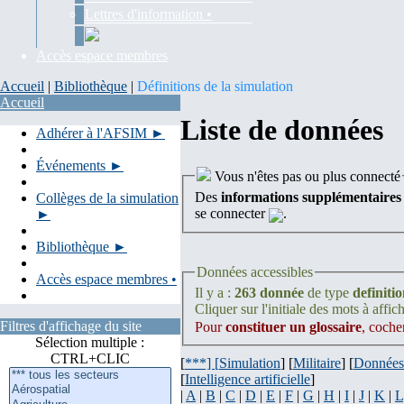
Lettres d'information •
Accès espace membres
Accueil
|
Bibliothèque
|
Définitions de la simulation
Accueil
Liste de données
Adhérer à l'AFSIM ►
Événements ►
Vous n'êtes pas ou plus connecté
Des
informations supplémentaires
Collèges de la simulation
se connecter
.
►
Bibliothèque ►
Données accessibles
Accès espace membres •
Il y a :
263 donnée
de type
definiti
Cliquer sur l'initiale des mots à affich
Filtres d'affichage du site
Pour
constituer un glossaire
, coche
Sélection multiple :
CTRL+CLIC
[
***] [
Simulation
] [
Militaire
] [
Données
[
Intelligence artificielle
]
|
A
|
B
|
C
|
D
|
E
|
F
|
G
|
H
|
I
|
J
|
K
|
L