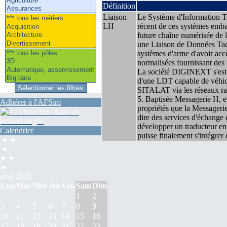
Définition
Liaison
Le Système d'Information T
LH
récent de ces systèmes emba
future chaîne numérisée d
une Liaison de Données Tac
systèmes d'arme d'avoir acc
normalisées fournissant des 
La société DIGINEXT s'est 
d'une LDT capable de véhicu
SITALAT via les réseaux ra
5. Baptisée Messagerie H, e
Adhérer à l'AFSim
propriétés que la Messageri
dire des services d'échang
développer un traducteur en
Calendrier
puisse finalement s'intégrer
◄◄
◄
►►
►
août 2026
Lun
Mar
Mer
Jeu
Ven
Sam
Dim
1
2
3
4
5
6
7
8
9
10
11
12
13
14
15
16
17
18
19
20
21
22
23