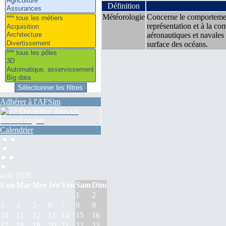
Définition
Météorologie
Concerne le comportement
représentation et à la com
aéronautiques et navales 
surface des océans.
Adhérer à l'AFSim
Calendrier
◄◄
◄
►►
►
août 2026
Lun
Mar
Mer
Jeu
Ven
Sam
Dim
1
2
3
4
5
6
7
8
9
10
11
12
13
14
15
16
17
18
19
20
21
22
23