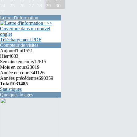
24
25
26
27
28
29
30
31
Lettre d'information
Téléchargement PDF
Compteur de visites
Aujourd'hui
1551
Hier
4083
Semaine en cours
12615
Mois en cours
23019
Année en cours
341126
Années précédentes
690359
Total
1031485
Statistiques
Quelques images