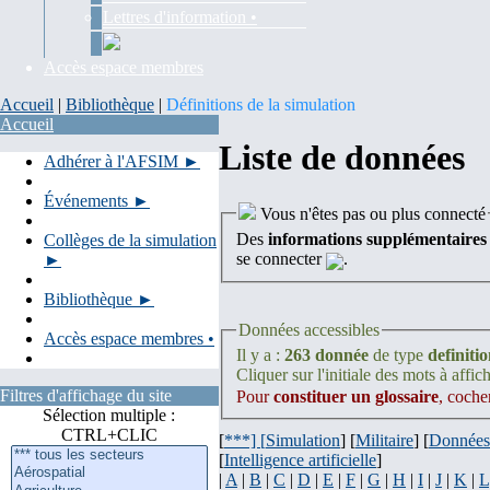
Lettres d'information •
Accès espace membres
Accueil
|
Bibliothèque
|
Définitions de la simulation
Accueil
Liste de données
Adhérer à l'AFSIM ►
Événements ►
Vous n'êtes pas ou plus connecté
Des
informations supplémentaires
Collèges de la simulation
se connecter
.
►
Bibliothèque ►
Données accessibles
Accès espace membres •
Il y a :
263 donnée
de type
definiti
Cliquer sur l'initiale des mots à affich
Filtres d'affichage du site
Pour
constituer un glossaire
, coche
Sélection multiple :
CTRL+CLIC
[
***] [
Simulation
] [
Militaire
] [
Données
[
Intelligence artificielle
]
|
A
|
B
|
C
|
D
|
E
|
F
|
G
|
H
|
I
|
J
|
K
|
L