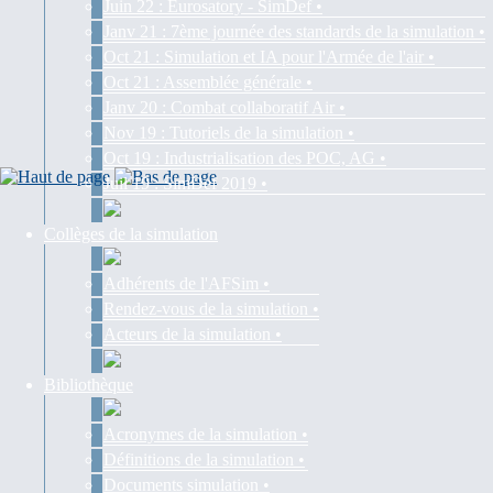
Juin 22 : Eurosatory - SimDef •
Janv 21 : 7ème journée des standards de la simulation •
Oct 21 : Simulation et IA pour l'Armée de l'air •
Oct 21 : Assemblée générale •
Janv 20 : Combat collaboratif Air •
Nov 19 : Tutoriels de la simulation •
Oct 19 : Industrialisation des POC, AG •
Juil 19 : SimDef 2019 •
Collèges de la simulation
Adhérents de l'AFSim •
Rendez-vous de la simulation •
Acteurs de la simulation •
Bibliothèque
Acronymes de la simulation •
Définitions de la simulation •
Documents simulation •