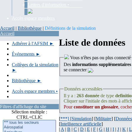
Lettres d'information •
Accès espace membres
Accueil
|
Bibliothèque
|
Définitions de la simulation
Accueil
Liste de données
Adhérer à l'AFSIM ►
Événements ►
Vous n'êtes pas ou plus connecté
Des
informations supplémentaires
Collèges de la simulation
se connecter
.
►
Bibliothèque ►
Données accessibles
Accès espace membres •
Il y a :
263 donnée
de type
definiti
Cliquer sur l'initiale des mots à affich
Filtres d'affichage du site
Pour
constituer un glossaire
, coche
Sélection multiple :
CTRL+CLIC
[
***] [
Simulation
] [
Militaire
] [
Données
[
Intelligence artificielle
]
|
A
|
B
|
C
|
D
|
E
|
F
|
G
|
H
|
I
|
J
|
K
|
L