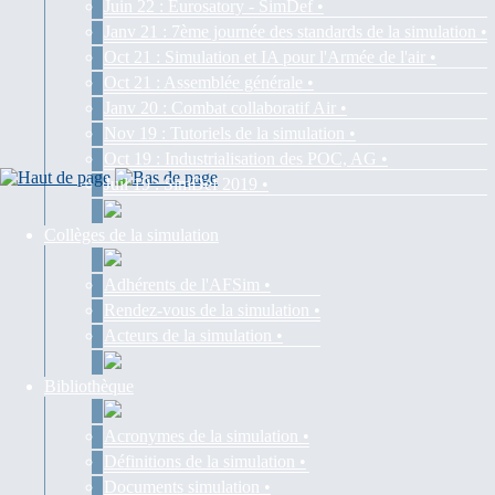
Juin 22 : Eurosatory - SimDef •
Janv 21 : 7ème journée des standards de la simulation •
Oct 21 : Simulation et IA pour l'Armée de l'air •
Oct 21 : Assemblée générale •
Janv 20 : Combat collaboratif Air •
Nov 19 : Tutoriels de la simulation •
Oct 19 : Industrialisation des POC, AG •
Juil 19 : SimDef 2019 •
Collèges de la simulation
Adhérents de l'AFSim •
Rendez-vous de la simulation •
Acteurs de la simulation •
Bibliothèque
Acronymes de la simulation •
Définitions de la simulation •
Documents simulation •