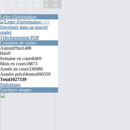
24
25
26
27
28
29
30
31
Lettre d'information
Téléchargement PDF
Compteur de visites
Aujourd'hui
1488
Hier
0
Semaine en cours
8469
Mois en cours
18873
Année en cours
336980
Années précédentes
690359
Total
1027339
Statistiques
Quelques images