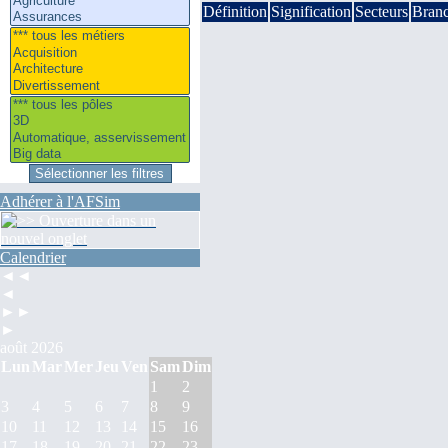
Définition
Signification
Secteurs
Bran
Adhérer à l'AFSim
Calendrier
◄◄
◄
►►
►
août 2026
Lun
Mar
Mer
Jeu
Ven
Sam
Dim
1
2
3
4
5
6
7
8
9
10
11
12
13
14
15
16
17
18
19
20
21
22
23