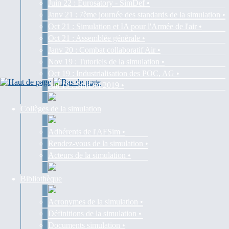
Juin 22 : Eurosatory - SimDef •
Janv 21 : 7ème journée des standards de la simulation •
Oct 21 : Simulation et IA pour l'Armée de l'air •
Oct 21 : Assemblée générale •
Janv 20 : Combat collaboratif Air •
Nov 19 : Tutoriels de la simulation •
Oct 19 : Industrialisation des POC, AG •
Juil 19 : SimDef 2019 •
Collèges de la simulation
Adhérents de l'AFSim •
Rendez-vous de la simulation •
Acteurs de la simulation •
Bibliothèque
Acronymes de la simulation •
Définitions de la simulation •
Documents simulation •