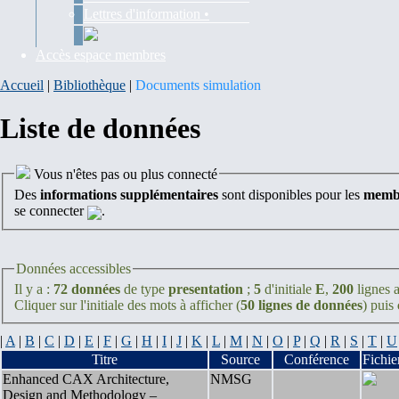
Lettres d'information •
Accès espace membres
Accueil
|
Bibliothèque
|
Documents simulation
Liste de données
Vous n'êtes pas ou plus connecté
Des
informations supplémentaires
sont disponibles pour les
membr
se connecter
.
Données accessibles
Il y a :
72 données
de type
presentation
;
5
d'initiale
E
,
200
lignes a
Cliquer sur l'initiale des mots à afficher (
50 lignes de données
) puis
|
A
|
B
|
C
|
D
|
E
|
F
|
G
|
H
|
I
|
J
|
K
|
L
|
M
|
N
|
O
|
P
|
Q
|
R
|
S
|
T
|
U
Titre
Source
Conférence
Fichie
Enhanced CAX Architecture,
NMSG
Design and Methodology –