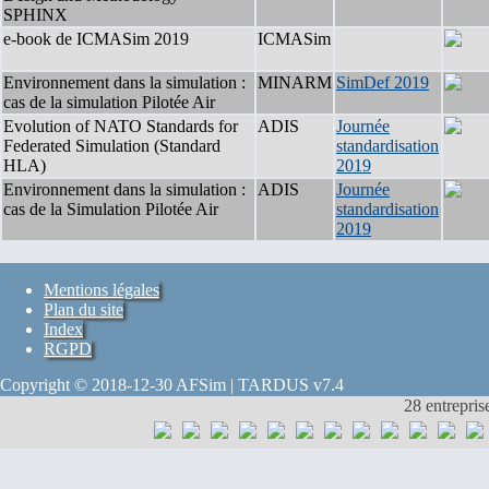
SPHINX
e-book de ICMASim 2019
ICMASim
Environnement dans la simulation :
MINARM
SimDef 2019
cas de la simulation Pilotée Air
Evolution of NATO Standards for
ADIS
Journée
Federated Simulation (Standard
standardisation
HLA)
2019
Environnement dans la simulation :
ADIS
Journée
cas de la Simulation Pilotée Air
standardisation
2019
Mentions légales
Plan du site
Index
RGPD
Copyright © 2018-12-30 AFSim | TARDUS v7.4
28 entrepris