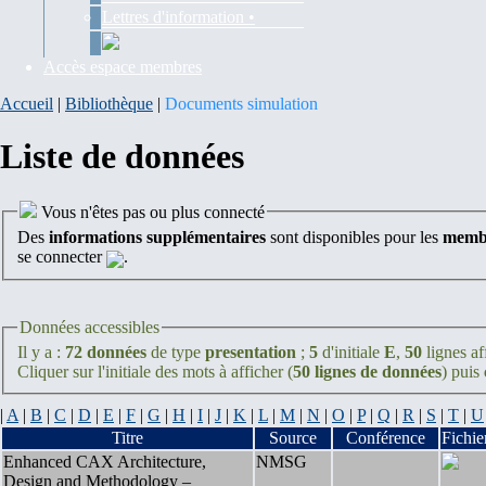
Lettres d'information •
Accès espace membres
Accueil
|
Bibliothèque
|
Documents simulation
Liste de données
Vous n'êtes pas ou plus connecté
Des
informations supplémentaires
sont disponibles pour les
membr
se connecter
.
Données accessibles
Il y a :
72 données
de type
presentation
;
5
d'initiale
E
,
50
lignes af
Cliquer sur l'initiale des mots à afficher (
50 lignes de données
) puis
|
A
|
B
|
C
|
D
|
E
|
F
|
G
|
H
|
I
|
J
|
K
|
L
|
M
|
N
|
O
|
P
|
Q
|
R
|
S
|
T
|
U
Titre
Source
Conférence
Fichie
Enhanced CAX Architecture,
NMSG
Design and Methodology –