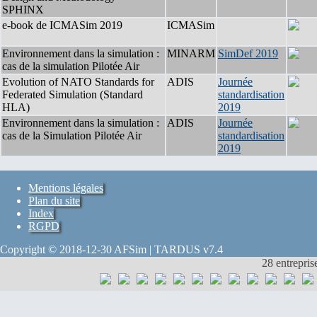
SPHINX
e-book de ICMASim 2019
ICMASim
Environnement dans la simulation :
MINARM
SimDef 2019
cas de la simulation Pilotée Air
Evolution of NATO Standards for
ADIS
Journée
Federated Simulation (Standard
standardisation
HLA)
2019
Environnement dans la simulation :
ADIS
Journée
cas de la Simulation Pilotée Air
standardisation
2019
Mentions légales
Plan du site
Index
RGPD
Copyright © 2018-12-30 AFSim | TARDUS v7.4
28 entrepris