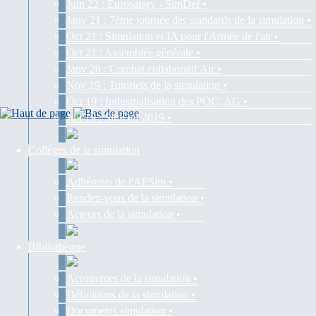
Juin 22 : Eurosatory - SimDef •
Janv 21 : 7ème journée des standards de la simulation •
Oct 21 : Simulation et IA pour l'Armée de l'air •
Oct 21 : Assemblée générale •
Janv 20 : Combat collaboratif Air •
Nov 19 : Tutoriels de la simulation •
Oct 19 : Industrialisation des POC, AG •
Juil 19 : SimDef 2019 •
Collèges de la simulation
Adhérents de l'AFSim •
Rendez-vous de la simulation •
Acteurs de la simulation •
Bibliothèque
Acronymes de la simulation •
Définitions de la simulation •
Documents simulation •