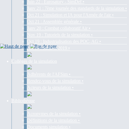
Juin 22 : Eurosatory - SimDef •
Janv 21 : 7ème journée des standards de la simulation •
Oct 21 : Simulation et IA pour l'Armée de l'air •
Oct 21 : Assemblée générale •
Janv 20 : Combat collaboratif Air •
Nov 19 : Tutoriels de la simulation •
Oct 19 : Industrialisation des POC, AG •
Juil 19 : SimDef 2019 •
Collèges de la simulation
Adhérents de l'AFSim •
Rendez-vous de la simulation •
Acteurs de la simulation •
Bibliothèque
Acronymes de la simulation •
Définitions de la simulation •
Documents simulation •