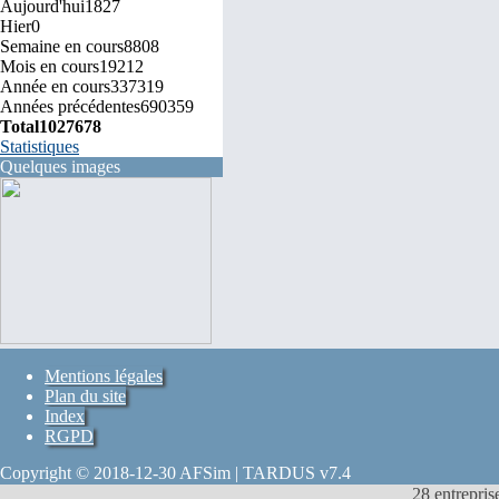
Aujourd'hui
1827
Hier
0
Semaine en cours
8808
Mois en cours
19212
Année en cours
337319
Années précédentes
690359
Total
1027678
Statistiques
Quelques images
Mentions légales
Plan du site
Index
RGPD
Copyright © 2018-12-30 AFSim | TARDUS v7.4
28 entrepris