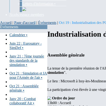
Lettres d'information •
Accès espace membres
Accueil
|
Page d'accueil
|
Événements
|
Oct 19 : Industrialisation des
Événements
Industrialisation
Calendrier •
Juin 22 : Eurosatory -
SimDef •
Assemblée générale
Janv 21 : 7ème journée
des standards de la
simulation •
La tenue de la première réunion de l'AF
simulation
".
Oct 21 : Simulation et IA
pour l'Armée de l'air •
Le lieu : Microsoft à Issy-les-Mouline
Oct 21 : Assemblée
La participation s'est élevée à une ving
générale •
Ordre du jour
Janv 20 : Combat
13h00 : Accueil
collaboratif Air •