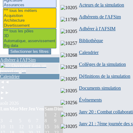
Acteurs de la simulation
Adhérents de l'AFSim
Adhérer à l'AFSIM
Bibliothèque
Calendrier
Adhérer à l'AFSim
Collèges de la simulation
Définitions de la simulation
Calendrier
◄◄
◄
Documents simulation
►►
►
Événements
août 2026
Lun
Mar
Mer
Jeu
Ven
Sam
Dim
Janv 20 : Combat collaborati
1
2
3
4
5
6
7
8
9
Janv 21 : 7ème journée des s
10
11
12
13
14
15
16
17
18
19
20
21
22
23