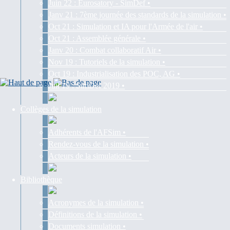
Juin 22 : Eurosatory - SimDef •
Janv 21 : 7ème journée des standards de la simulation •
Oct 21 : Simulation et IA pour l'Armée de l'air •
Oct 21 : Assemblée générale •
Janv 20 : Combat collaboratif Air •
Nov 19 : Tutoriels de la simulation •
Oct 19 : Industrialisation des POC, AG •
Juil 19 : SimDef 2019 •
Collèges de la simulation
Adhérents de l'AFSim •
Rendez-vous de la simulation •
Acteurs de la simulation •
Bibliothèque
Acronymes de la simulation •
Définitions de la simulation •
Documents simulation •