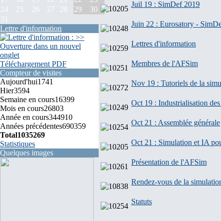
Juil 19 : SimDef 2019
24
25
26
27
28
29
30
31
Juin 22 : Eurosatory - SimD
Lettre d'information
Lettres d'information
Membres de l'AFSim
Téléchargement PDF
Compteur de visites
Aujourd'hui
1741
Nov 19 : Tutoriels de la simu
Hier
3594
Semaine en cours
16399
Oct 19 : Industrialisation d
Mois en cours
26803
Année en cours
344910
Oct 21 : Assemblée générale
Années précédentes
690359
Total
1035269
Oct 21 : Simulation et IA pou
Statistiques
Quelques images
Présentation de l'AFSim
Rendez-vous de la simulatio
Statuts