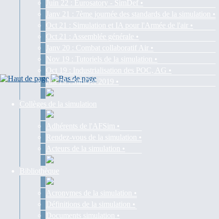
Juin 22 : Eurosatory - SimDef •
Janv 21 : 7ème journée des standards de la simulation •
Oct 21 : Simulation et IA pour l'Armée de l'air •
Oct 21 : Assemblée générale •
Janv 20 : Combat collaboratif Air •
Nov 19 : Tutoriels de la simulation •
Oct 19 : Industrialisation des POC, AG •
Juil 19 : SimDef 2019 •
Collèges de la simulation
Adhérents de l'AFSim •
Rendez-vous de la simulation •
Acteurs de la simulation •
Bibliothèque
Acronymes de la simulation •
Définitions de la simulation •
Documents simulation •