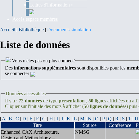
Lettres d'information •
Accès espace membres
Accueil
|
Bibliothèque
|
Documents simulation
Liste de données
Vous n'êtes pas ou plus connecté
Des
informations supplémentaires
sont disponibles pour les
membr
se connecter
.
Données accessibles
Il y a :
72 données
de type
presentation
,
50
lignes affichées ou aff
Cliquer sur l'initiale des mots à afficher (
50 lignes de données
) puis
|
A
|
B
|
C
|
D
|
E
|
F
|
G
|
H
|
I
|
J
|
K
|
L
|
M
|
N
|
O
|
P
|
Q
|
R
|
S
|
T
|
U
Titre
Source
Conférence
F
Enhanced CAX Architecture,
NMSG
Design and Methodology –