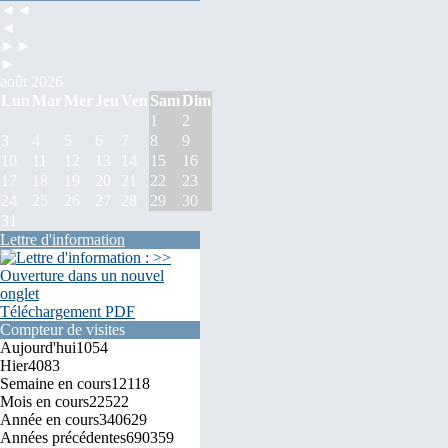
◄◄
◄
►►
►
août 2026
Lun
Mar
Mer
Jeu
Ven
Sam
Dim
1
2
3
4
5
6
7
8
9
10
11
12
13
14
15
16
17
18
19
20
21
22
23
24
25
26
27
28
29
30
31
Lettre d'information
Téléchargement PDF
Compteur de visites
Aujourd'hui
1054
Hier
4083
Semaine en cours
12118
Mois en cours
22522
Année en cours
340629
Années précédentes
690359