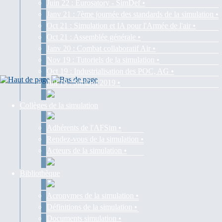
Juin 22 : Eurosatory - SimDef •
Janv 21 : 7ème journée des standards de la simulation •
Oct 21 : Simulation et IA pour l'Armée de l'air •
Oct 21 : Assemblée générale •
Janv 20 : Combat collaboratif Air •
Nov 19 : Tutoriels de la simulation •
Oct 19 : Industrialisation des POC, AG •
Juil 19 : SimDef 2019 •
Collèges de la simulation
Adhérents de l'AFSim •
Rendez-vous de la simulation •
Acteurs de la simulation •
Bibliothèque
Acronymes de la simulation •
Définitions de la simulation •
Documents simulation •