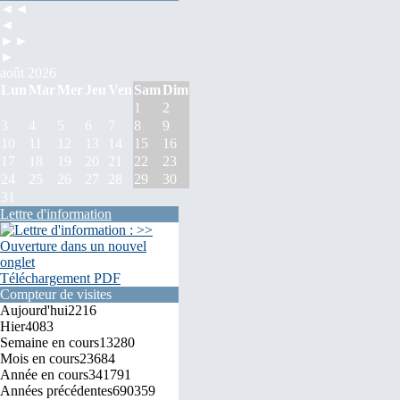
◄◄
◄
►►
►
août 2026
Lun
Mar
Mer
Jeu
Ven
Sam
Dim
1
2
3
4
5
6
7
8
9
10
11
12
13
14
15
16
17
18
19
20
21
22
23
24
25
26
27
28
29
30
31
Lettre d'information
Téléchargement PDF
Compteur de visites
Aujourd'hui
2216
Hier
4083
Semaine en cours
13280
Mois en cours
23684
Année en cours
341791
Années précédentes
690359