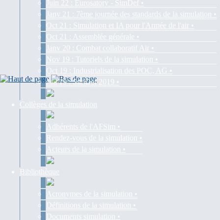
Juin 22 : Eurosatory - SimDef •
Janv 21 : 7ème journée des standards de la simulation •
Oct 21 : Simulation et IA pour l'Armée de l'air •
Oct 21 : Assemblée générale •
Janv 20 : Combat collaboratif Air •
Nov 19 : Tutoriels de la simulation •
Oct 19 : Industrialisation des POC, AG •
Juil 19 : SimDef 2019 •
Collèges de la simulation
Adhérents de l'AFSim •
Rendez-vous de la simulation •
Acteurs de la simulation •
Bibliothèque
Acronymes de la simulation •
Définitions de la simulation •
Documents simulation •