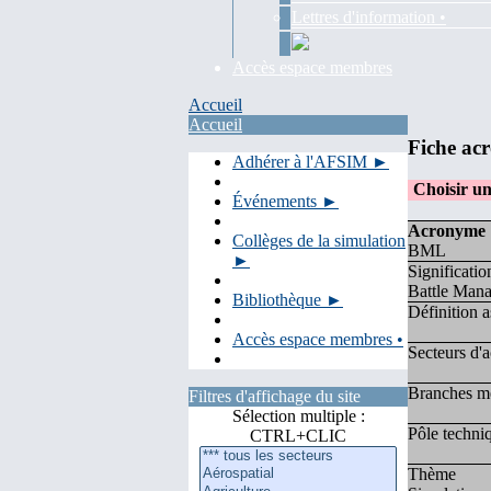
Lettres d'information •
Accès espace membres
Accueil
Accueil
Fiche ac
Adhérer à l'AFSIM ►
Choisir u
Événements ►
Acronyme
Collèges de la simulation
BML
►
Significatio
Battle Man
Bibliothèque ►
Définition a
Accès espace membres •
Secteurs d'a
Branches mé
Filtres d'affichage du site
Sélection multiple :
Pôle techni
CTRL+CLIC
Thème