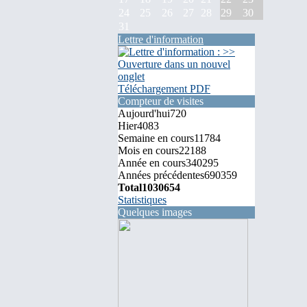
24
25
26
27
28
29
30
31
Lettre d'information
Téléchargement PDF
Compteur de visites
Aujourd'hui
720
Hier
4083
Semaine en cours
11784
Mois en cours
22188
Année en cours
340295
Années précédentes
690359
Total
1030654
Statistiques
Quelques images