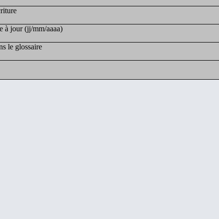
riture
e à jour (jj/mm/aaaa)
s le glossaire