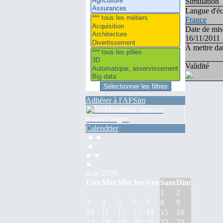
Simulation
Langue d'éc
France
Date de mis
16/11/2011
À mettre dan
Validité
Adhérer à l'AFSim
Calendrier
◄◄
◄
►►
►
août 2026
Lun
Mar
Mer
Jeu
Ven
Sam
Dim
1
2
3
4
5
6
7
8
9
10
11
12
13
14
15
16
17
18
19
20
21
22
23