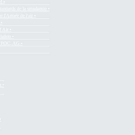
f •
tandards de la simulation •
r l'Armée de l'air •
 •
f Air •
lation •
es POC, AG •
n •
•
•