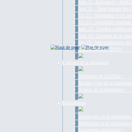
Juin 22 : Eurosatory - SimDe
Janv 21 : 7ème journée des s
Oct 21 : Simulation et IA pou
Oct 21 : Assemblée générale
Janv 20 : Combat collaborati
Nov 19 : Tutoriels de la simu
Oct 19 : Industrialisation d
Juil 19 : SimDef 2019 •
Collèges de la simulation
Adhérents de l'AFSim •
Rendez-vous de la simulatio
Acteurs de la simulation •
Bibliothèque
Acronymes de la simulation 
Définitions de la simulation 
Documents simulation •