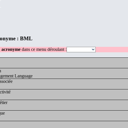
ronyme : BML
n acronyme
dans ce menu déroulant :
n
agement Language
ssociée
ctivité
tier
que