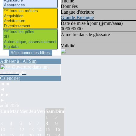
Thème
Données
Langue d'écriture
Grande-Bretagne
Date de mise à jour (jj/mm/aaaa)
00/00/0000
À mettre dans le glossaire
Validité
Adhérer à l'AFSim
Calendrier
◄◄
◄
►►
►
août 2026
Lun
Mar
Mer
Jeu
Ven
Sam
Dim
1
2
3
4
5
6
7
8
9
10
11
12
13
14
15
16
17
18
19
20
21
22
23