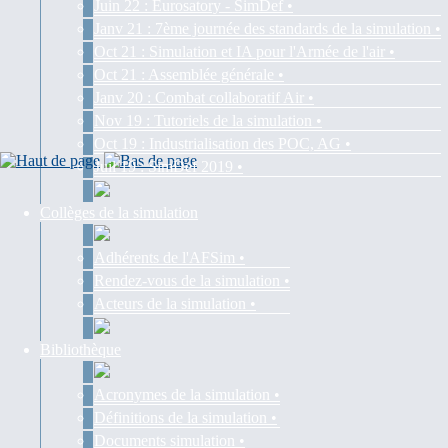
Juin 22 : Eurosatory - SimDef •
Janv 21 : 7ème journée des standards de la simulation •
Oct 21 : Simulation et IA pour l'Armée de l'air •
Oct 21 : Assemblée générale •
Janv 20 : Combat collaboratif Air •
Nov 19 : Tutoriels de la simulation •
Oct 19 : Industrialisation des POC, AG •
Juil 19 : SimDef 2019 •
Collèges de la simulation
Adhérents de l'AFSim •
Rendez-vous de la simulation •
Acteurs de la simulation •
Bibliothèque
Acronymes de la simulation •
Définitions de la simulation •
Documents simulation •