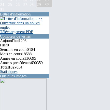
24
25
26
27
28
29
30
31
Lettre d'information
Téléchargement PDF
Compteur de visites
Aujourd'hui
1203
Hier
0
Semaine en cours
8184
Mois en cours
18588
Année en cours
336695
Années précédentes
690359
Total
1027054
Statistiques
Quelques images