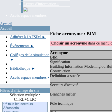
Lettres d'information •
Accès espace membres
Accueil
Accueil
Fiche acronyme : BIM
Adhérer à l'AFSIM ►
Choisir un acronyme
dans ce menu d
Événements ►
Acronyme
Collèges de la simulation
BIM
►
Signification
Building Information Modelling ou Bui
Bibliothèque ►
Construction
Définition associée
Accès espace membres •
Secteurs d'activité
Filtres d'affichage du site
Branches métier
Sélection multiple :
CTRL+CLIC
Pôle technique