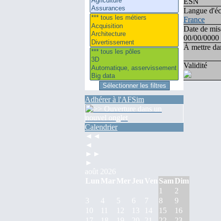
ESN
Langue d'éc
France
Date de mis
00/00/0000
À mettre dan
Validité
Adhérer à l'AFSim
Calendrier
◄◄
◄
►►
►
août 2026
Lun
Mar
Mer
Jeu
Ven
Sam
Dim
1
2
3
4
5
6
7
8
9
10
11
12
13
14
15
16
17
18
19
20
21
22
23