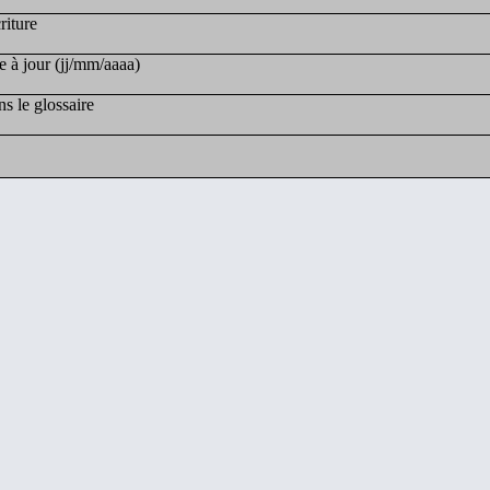
riture
e à jour (jj/mm/aaaa)
s le glossaire