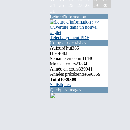
24
25
26
27
28
29
30
31
Lettre d'information
Téléchargement PDF
Compteur de visites
Aujourd'hui
366
Hier
4083
Semaine en cours
11430
Mois en cours
21834
Année en cours
339941
Années précédentes
690359
Total
1030300
Statistiques
Quelques images