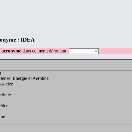
ronyme : IDEA
n acronyme
dans ce menu déroulant :
n
efense, Energie et Aeroline
ssociée
ctivité
tier
que