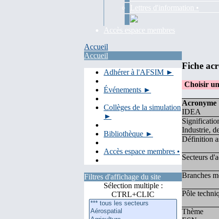
Lettres d'information •
Accès espace membres
Accueil
Accueil
Fiche ac
Adhérer à l'AFSIM ►
Choisir u
Événements ►
Acronyme
Collèges de la simulation
IDEA
►
Significatio
Industrie, d
Bibliothèque ►
Définition a
Accès espace membres •
Secteurs d'a
Branches mé
Filtres d'affichage du site
Sélection multiple :
Pôle techni
CTRL+CLIC
Thème