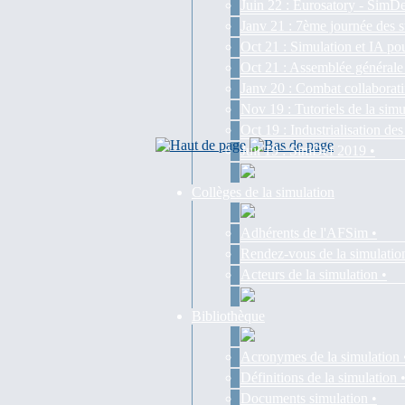
Juin 22 : Eurosatory - SimDe
Janv 21 : 7ème journée des s
Oct 21 : Simulation et IA pou
Oct 21 : Assemblée générale
Janv 20 : Combat collaborati
Nov 19 : Tutoriels de la simu
Oct 19 : Industrialisation d
Juil 19 : SimDef 2019 •
Collèges de la simulation
Adhérents de l'AFSim •
Rendez-vous de la simulatio
Acteurs de la simulation •
Bibliothèque
Acronymes de la simulation 
Définitions de la simulation 
Documents simulation •