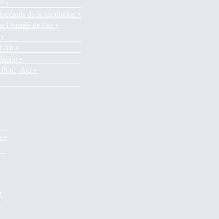
f •
tandards de la simulation •
r l'Armée de l'air •
 •
f Air •
lation •
es POC, AG •
n •
•
•