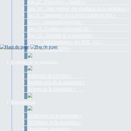
Juin 22 : Eurosatory - SimDef •
Janv 21 : 7ème journée des standards de la simulation •
Oct 21 : Simulation et IA pour l'Armée de l'air •
Oct 21 : Assemblée générale •
Janv 20 : Combat collaboratif Air •
Nov 19 : Tutoriels de la simulation •
Oct 19 : Industrialisation des POC, AG •
Juil 19 : SimDef 2019 •
Collèges de la simulation
Adhérents de l'AFSim •
Rendez-vous de la simulation •
Acteurs de la simulation •
Bibliothèque
Acronymes de la simulation •
Définitions de la simulation •
Documents simulation •