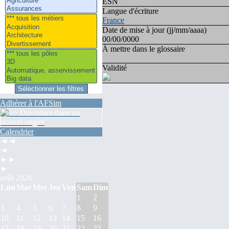
ESN
Langue d'écriture
France
Date de mise à jour (jj/mm/aaaa)
00/00/0000
À mettre dans le glossaire
Validité
Adhérer à l'AFSim
Calendrier
◄◄
◄
►►
►
août 2026
Lun
Mar
Mer
Jeu
Ven
Sam
Dim
1
2
3
4
5
6
7
8
9
10
11
12
13
14
15
16
17
18
19
20
21
22
23