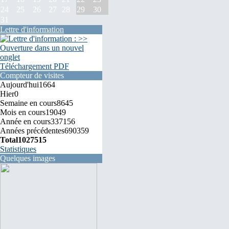
24
25
26
27
28
29
30
31
Lettre d'information
Téléchargement PDF
Compteur de visites
Aujourd'hui
1664
Hier
0
Semaine en cours
8645
Mois en cours
19049
Année en cours
337156
Années précédentes
690359
Total
1027515
Statistiques
Quelques images