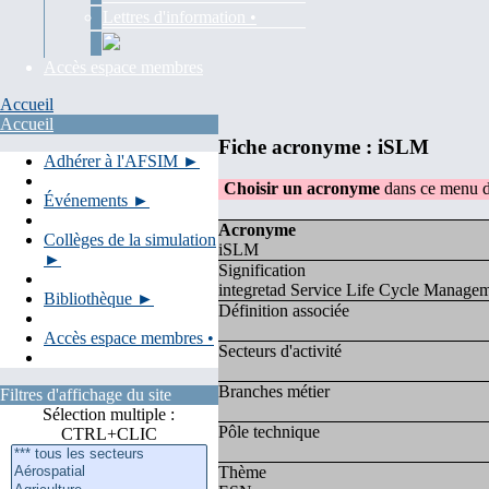
Lettres d'information •
Accès espace membres
Accueil
Accueil
Fiche acronyme : iSLM
Adhérer à l'AFSIM ►
Choisir un acronyme
dans ce menu d
Événements ►
Acronyme
Collèges de la simulation
iSLM
►
Signification
integretad Service Life Cycle Manage
Bibliothèque ►
Définition associée
Accès espace membres •
Secteurs d'activité
Branches métier
Filtres d'affichage du site
Sélection multiple :
Pôle technique
CTRL+CLIC
Thème