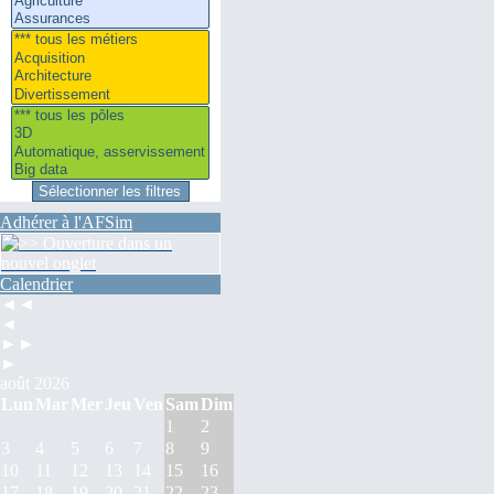
Adhérer à l'AFSim
Calendrier
◄◄
◄
►►
►
août 2026
Lun
Mar
Mer
Jeu
Ven
Sam
Dim
1
2
3
4
5
6
7
8
9
10
11
12
13
14
15
16
17
18
19
20
21
22
23