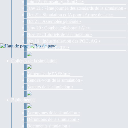
Juin 22 : Eurosatory - SimDef •
Janv 21 : 7ème journée des standards de la simulation •
Oct 21 : Simulation et IA pour l'Armée de l'air •
Oct 21 : Assemblée générale •
Janv 20 : Combat collaboratif Air •
Nov 19 : Tutoriels de la simulation •
Oct 19 : Industrialisation des POC, AG •
Juil 19 : SimDef 2019 •
Collèges de la simulation
Adhérents de l'AFSim •
Rendez-vous de la simulation •
Acteurs de la simulation •
Bibliothèque
Acronymes de la simulation •
Définitions de la simulation •
Documents simulation •