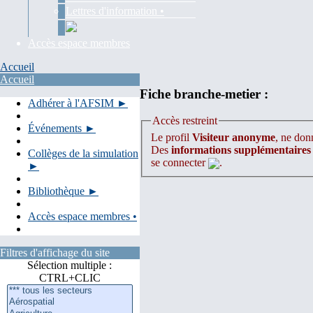
Lettres d'information •
Accès espace membres
Accueil
Accueil
Fiche branche-metier :
Adhérer à l'AFSIM ►
Accès restreint
Événements ►
Le profil
Visiteur anonyme
, ne donn
Des
informations supplémentaires
Collèges de la simulation
se connecter
.
►
Bibliothèque ►
Accès espace membres •
Filtres d'affichage du site
Sélection multiple :
CTRL+CLIC