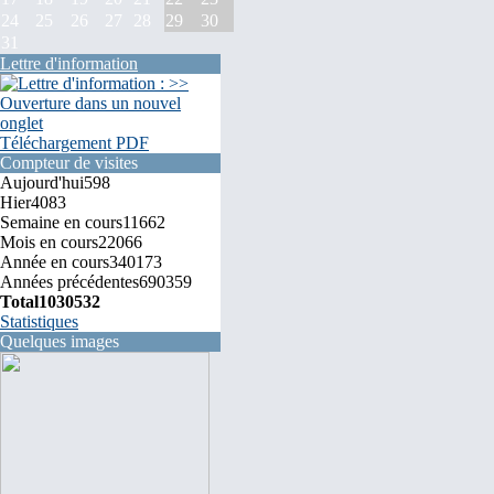
24
25
26
27
28
29
30
31
Lettre d'information
Téléchargement PDF
Compteur de visites
Aujourd'hui
598
Hier
4083
Semaine en cours
11662
Mois en cours
22066
Année en cours
340173
Années précédentes
690359
Total
1030532
Statistiques
Quelques images