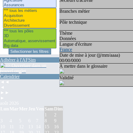
Secteurs d'activité
Branches métier
Pôle technique
Thème
Données
Langue d'écriture
France
Date de mise à jour (jj/mm/aaaa)
Adhérer à l'AFSim
00/00/0000
À mettre dans le glossaire
Calendrier
Validité
◄◄
◄
►►
►
août 2026
Lun
Mar
Mer
Jeu
Ven
Sam
Dim
1
2
3
4
5
6
7
8
9
10
11
12
13
14
15
16
17
18
19
20
21
22
23