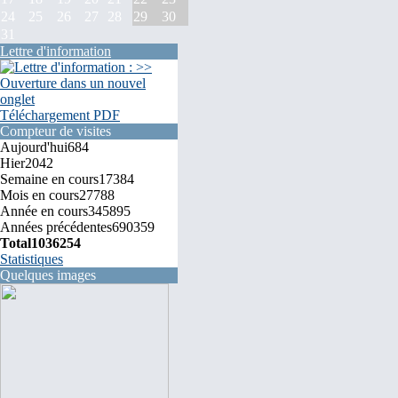
24
25
26
27
28
29
30
31
Lettre d'information
Téléchargement PDF
Compteur de visites
Aujourd'hui
684
Hier
2042
Semaine en cours
17384
Mois en cours
27788
Année en cours
345895
Années précédentes
690359
Total
1036254
Statistiques
Quelques images