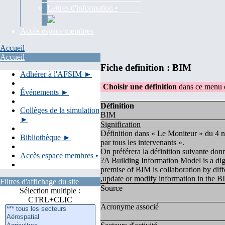
Lettres d'information •
Accès espace membres
Accueil
Accueil
Fiche definition : BIM
Adhérer à l'AFSIM ►
Choisir une définition
dans ce menu d
Événements ►
Définition
Collèges de la simulation
BIM
►
Signification
Définition dans « Le Moniteur » du 4 
Bibliothèque ►
par tous les intervenants ».
On préférera la définition suivante don
Accès espace membres •
?A Building Information Model is a digita
premise of BIM is collaboration by differ
,update or modify information in the BIM
Filtres d'affichage du site
Source
Sélection multiple :
CTRL+CLIC
Acronyme associé