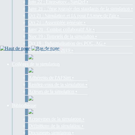
Juin 22 : Eurosatory - SimDef •
Janv 21 : 7ème journée des standards de la simulation •
Oct 21 : Simulation et IA pour l'Armée de l'air •
Oct 21 : Assemblée générale •
Janv 20 : Combat collaboratif Air •
Nov 19 : Tutoriels de la simulation •
Oct 19 : Industrialisation des POC, AG •
Juil 19 : SimDef 2019 •
Collèges de la simulation
Adhérents de l'AFSim •
Rendez-vous de la simulation •
Acteurs de la simulation •
Bibliothèque
Acronymes de la simulation •
Définitions de la simulation •
Documents simulation •