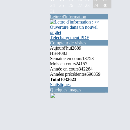
24
25
26
27
28
29
30
31
Lettre d'information
Téléchargement PDF
Compteur de visites
Aujourd'hui
2689
Hier
4083
Semaine en cours
13753
Mois en cours
24157
Année en cours
342264
Années précédentes
690359
Total
1032623
Statistiques
Quelques images