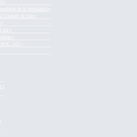
f •
tandards de la simulation •
r l'Armée de l'air •
 •
f Air •
lation •
es POC, AG •
n •
•
•