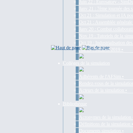
Juin 22 : Eurosatory - SimDe
Janv 21 : 7ème journée des s
Oct 21 : Simulation et IA pou
Oct 21 : Assemblée générale
Janv 20 : Combat collaborati
Nov 19 : Tutoriels de la simu
Oct 19 : Industrialisation d
Juil 19 : SimDef 2019 •
Collèges de la simulation
Adhérents de l'AFSim •
Rendez-vous de la simulatio
Acteurs de la simulation •
Bibliothèque
Acronymes de la simulation 
Définitions de la simulation 
Documents simulation •