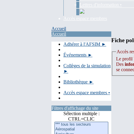
Lettres d'information •
Accès espace membres
Accueil
Accueil
Fiche pol
Adhérer à l'AFSIM ►
Accès res
Événements ►
Le profil
Des
info
Collèges de la simulation
se conne
►
Bibliothèque ►
Accès espace membres •
Filtres d'affichage du site
Sélection multiple :
CTRL+CLIC