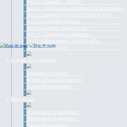
Juin 22 : Eurosatory - SimDef •
Janv 21 : 7ème journée des standards de la simulation •
Oct 21 : Simulation et IA pour l'Armée de l'air •
Oct 21 : Assemblée générale •
Janv 20 : Combat collaboratif Air •
Nov 19 : Tutoriels de la simulation •
Oct 19 : Industrialisation des POC, AG •
Juil 19 : SimDef 2019 •
Collèges de la simulation
Adhérents de l'AFSim •
Rendez-vous de la simulation •
Acteurs de la simulation •
Bibliothèque
Acronymes de la simulation •
Définitions de la simulation •
Documents simulation •