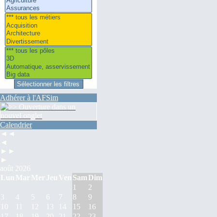
Adhérer à l'AFSim
Calendrier
◄◄
◄
►►
►
août 2026
Lun
Mar
Mer
Jeu
Ven
Sam
Dim
1
2
3
4
5
6
7
8
9
10
11
12
13
14
15
16
17
18
19
20
21
22
23