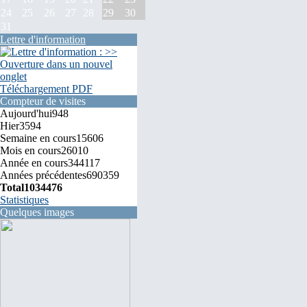
24
25
26
27
28
29
30
31
Lettre d'information
Téléchargement PDF
Compteur de visites
Aujourd'hui
948
Hier
3594
Semaine en cours
15606
Mois en cours
26010
Année en cours
344117
Années précédentes
690359
Total
1034476
Statistiques
Quelques images