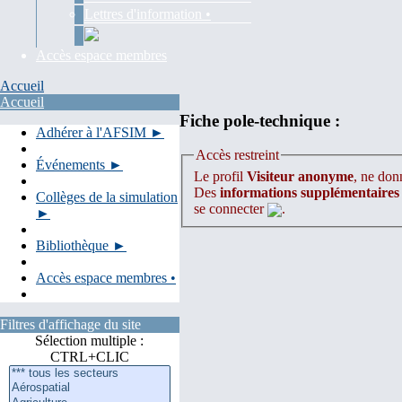
Lettres d'information •
Accès espace membres
Accueil
Accueil
Fiche pole-technique :
Adhérer à l'AFSIM ►
Accès restreint
Événements ►
Le profil
Visiteur anonyme
, ne donn
Des
informations supplémentaires
Collèges de la simulation
se connecter
.
►
Bibliothèque ►
Accès espace membres •
Filtres d'affichage du site
Sélection multiple :
CTRL+CLIC