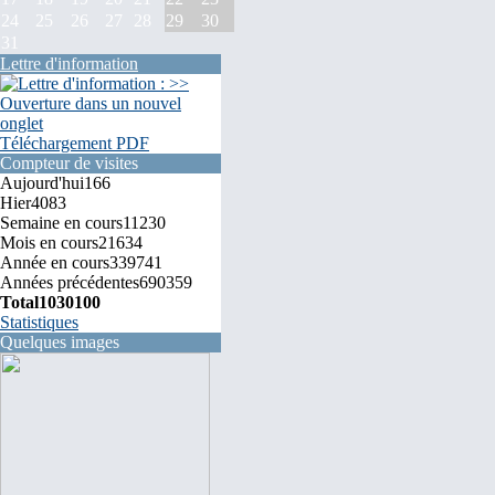
24
25
26
27
28
29
30
31
Lettre d'information
Téléchargement PDF
Compteur de visites
Aujourd'hui
166
Hier
4083
Semaine en cours
11230
Mois en cours
21634
Année en cours
339741
Années précédentes
690359
Total
1030100
Statistiques
Quelques images