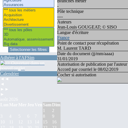
Branches métier
-
Pôle technique
----
Auteurs
Jean-Louis GOUGEAT; © SISO
Langue d'écriture
France
Point de contact pour récupération
M. Laurent TARD
Date du document (jj/mm/aaaa)
Adhérer à l'AFSim
31/01/2019
Autorisation de publication par l'auteu
Accord par courriel le 08/02/2019
Calendrier
Cocher si autorisation
◄◄
◄
►►
►
août 2026
Lun
Mar
Mer
Jeu
Ven
Sam
Dim
1
2
3
4
5
6
7
8
9
10
11
12
13
14
15
16
17
18
19
20
21
22
23