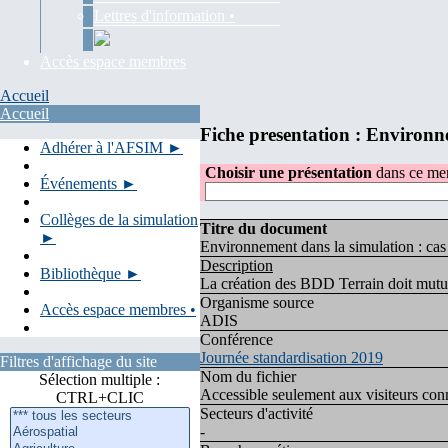
Lettres d'information •
Accès espace membres
Accueil
Accueil
Fiche presentation : Environne
Adhérer à l'AFSIM ►
Choisir une présentation
dans ce men
Événements ►
Collèges de la simulation
Titre du document
►
Environnement dans la simulation : cas 
Description
Bibliothèque ►
La création des BDD Terrain doit mutual
Organisme source
Accès espace membres •
ADIS
Conférence
Journée standardisation 2019
Filtres d'affichage du site
Nom du fichier
Sélection multiple :
Accessible seulement aux visiteurs conn
CTRL+CLIC
Secteurs d'activité
-