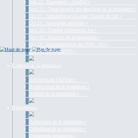
Juin 22 : Eurosatory - SimDef •
Janv 21 : 7ème journée des standards de la simulation •
Oct 21 : Simulation et IA pour l'Armée de l'air •
Oct 21 : Assemblée générale •
Janv 20 : Combat collaboratif Air •
Nov 19 : Tutoriels de la simulation •
Oct 19 : Industrialisation des POC, AG •
Juil 19 : SimDef 2019 •
Collèges de la simulation
Adhérents de l'AFSim •
Rendez-vous de la simulation •
Acteurs de la simulation •
Bibliothèque
Acronymes de la simulation •
Définitions de la simulation •
Documents simulation •