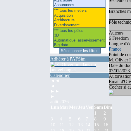
Secteurs d'a
Branches mé
Pôle techni
-
Auteurs
6 Freedom
Langue d'éc
France
Point de co
Adhérer à l'AFSim
M. Olivier
Date du doc
07/01/2023
Calendrier
Autorisation
◄◄
Email d'Ol
◄
Cocher si au
►►
►
août 2026
Lun
Mar
Mer
Jeu
Ven
Sam
Dim
1
2
3
4
5
6
7
8
9
10
11
12
13
14
15
16
17
18
19
20
21
22
23