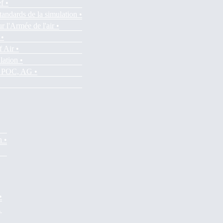
f •
tandards de la simulation •
r l'Armée de l'air •
 •
f Air •
lation •
es POC, AG •
n •
•
•