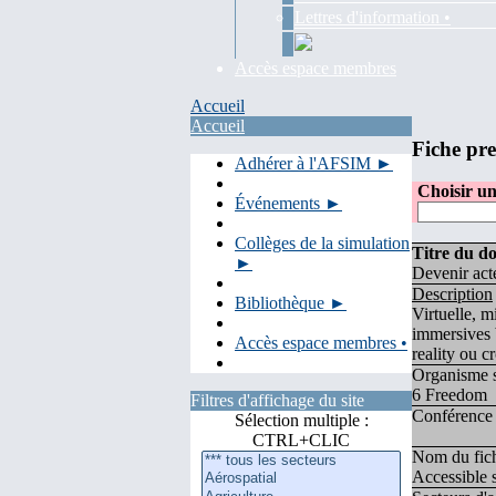
Lettres d'information •
Accès espace membres
Accueil
Accueil
Fiche pre
Adhérer à l'AFSIM ►
Choisir un
Événements ►
Collèges de la simulation
Titre du d
►
Devenir act
Description
Bibliothèque ►
Virtuelle, m
immersives b
Accès espace membres •
reality ou c
Organisme 
6 Freedom
Filtres d'affichage du site
Conférence
Sélection multiple :
CTRL+CLIC
Nom du fich
Accessible s