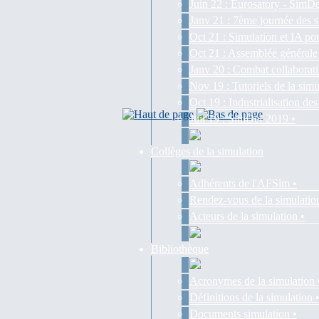
Juin 22 : Eurosatory - SimDe
Janv 21 : 7ème journée des s
Oct 21 : Simulation et IA pou
Oct 21 : Assemblée générale
Janv 20 : Combat collaborati
Nov 19 : Tutoriels de la simu
Oct 19 : Industrialisation d
Juil 19 : SimDef 2019 •
Collèges de la simulation
Adhérents de l'AFSim •
Rendez-vous de la simulatio
Acteurs de la simulation •
Bibliothèque
Acronymes de la simulation 
Définitions de la simulation 
Documents simulation •