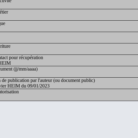
ctivité
tier
que
riture
ntact pour récupération
 HEIM
ument (jj/mm/aaaa)
 de publication par l'auteur (ou document public)
ivier HEIM du 09/01/2023
torisation