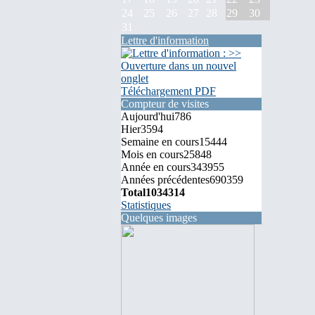
24
25
26
27
28
29
30
31
Lettre d'information
Téléchargement PDF
Compteur de visites
Aujourd'hui
786
Hier
3594
Semaine en cours
15444
Mois en cours
25848
Année en cours
343955
Années précédentes
690359
Total
1034314
Statistiques
Quelques images