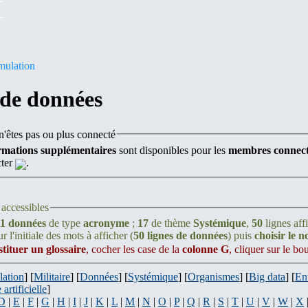
mulation
 de données
'êtes pas ou plus connecté
rmations supplémentaires
sont disponibles pour les
membres connect
cter
.
accessibles
1 données
de type
acronyme
;
17
de thème
Systémique
,
50
lignes aff
r l'initiale des mots à afficher (
50 lignes de données
) puis
choisir le 
stituer un glossaire
, cocher les case de la
colonne G
, cliquer sur le b
lation
] [
Militaire
] [
Données
] [
Systémique
] [
Organismes
] [
Big data
] [
En
 artificielle
]
D
|
E
|
F
|
G
|
H
|
I
|
J
|
K
|
L
|
M
|
N
|
O
|
P
|
Q
|
R
|
S
|
T
|
U
|
V
|
W
|
X