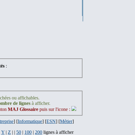
és
:
ichées ou affichables.
nombre de lignes
à afficher.
outon
MAJ Glossaire
puis sur l'icone :
treprise
] [
Informatique
] [
ESN
] [
Métier
]
|
Y
|
Z
| |
50
|
100
|
200
lignes à afficher