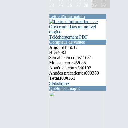
24
25
26
27
28
29
30
31
Lettre d'information
Téléchargement PDF
Compteur de visites
Aujourd'hui
617
Hier
4083
Semaine en cours
11681
Mois en cours
22085
Année en cours
340192
Années précédentes
690359
Total
1030551
Statistiques
Quelques images