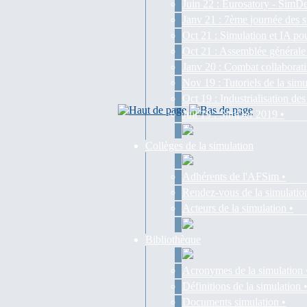
Juin 22 : Eurosatory - SimDe
Janv 21 : 7ème journée des s
Oct 21 : Simulation et IA pou
Oct 21 : Assemblée générale
Janv 20 : Combat collaborati
Nov 19 : Tutoriels de la simu
Oct 19 : Industrialisation d
Juil 19 : SimDef 2019 •
Collèges de la simulation
Adhérents de l'AFSim •
Rendez-vous de la simulatio
Acteurs de la simulation •
Bibliothèque
Acronymes de la simulation 
Définitions de la simulation 
Documents simulation •