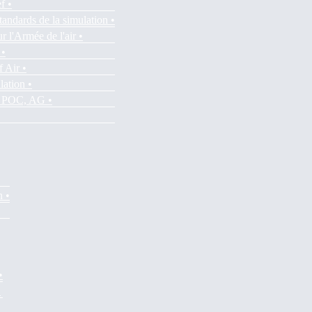
f •
tandards de la simulation •
r l'Armée de l'air •
 •
f Air •
lation •
es POC, AG •
n •
•
•