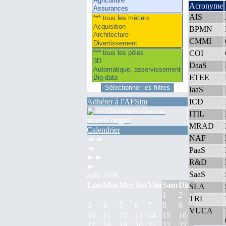
Acronyme
AIS
BPMN
CMMI
COI
DaaS
ETEE
IaaS
Adhérer à l'AFSim
ICD
ITIL
MRAD
Calendrier
NAF
◄◄
◄
PaaS
►►
R&D
►
SaaS
août 2026
Lun
Mar
Mer
Jeu
Ven
Sam
Dim
SLA
1
2
TRL
3
4
5
6
7
8
9
VUCA
10
11
12
13
14
15
16
17
18
19
20
21
22
23