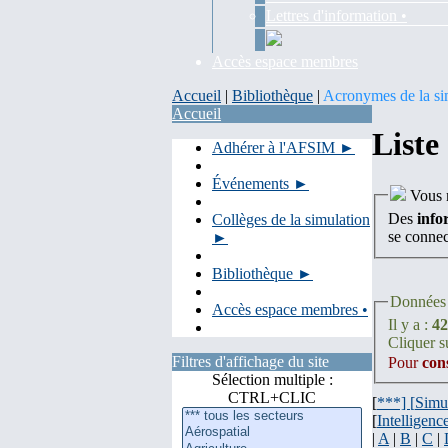
Lettres d'information •
Accès espace membres
Accueil
|
Bibliothèque
|
Acronymes de la si
Accueil
Liste
Adhérer à l'AFSIM ►
Événements ►
Vous n
Des
info
Collèges de la simulation
se conne
►
Bibliothèque ►
Données 
Accès espace membres •
Il y a :
42
Cliquer su
Filtres d'affichage du site
Pour
con
Sélection multiple :
CTRL+CLIC
[
***] [
Simu
[
Intelligence
|
A
|
B
|
C
|