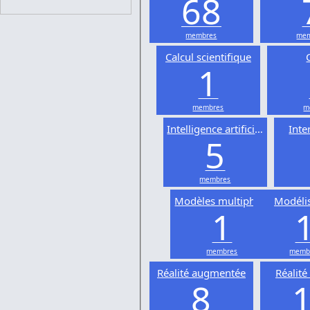
68
membres
mem
Calcul scientifique
1
membres
m
Intelligence artificielle
Inte
5
membres
Modèles multiphysiques
Modéli
1
membres
memb
Réalité augmentée
Réalité 
8