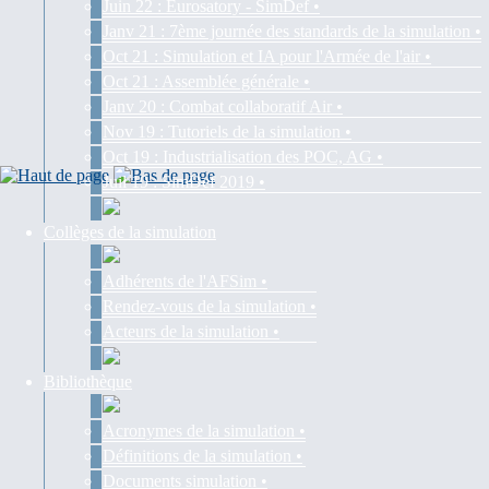
Juin 22 : Eurosatory - SimDef •
Janv 21 : 7ème journée des standards de la simulation •
Oct 21 : Simulation et IA pour l'Armée de l'air •
Oct 21 : Assemblée générale •
Janv 20 : Combat collaboratif Air •
Nov 19 : Tutoriels de la simulation •
Oct 19 : Industrialisation des POC, AG •
Juil 19 : SimDef 2019 •
Collèges de la simulation
Adhérents de l'AFSim •
Rendez-vous de la simulation •
Acteurs de la simulation •
Bibliothèque
Acronymes de la simulation •
Définitions de la simulation •
Documents simulation •