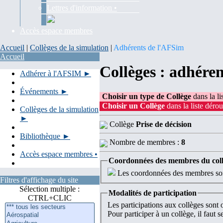
Lettres d'information •
Accès espace membres
Accueil
|
Collèges de la simulation
|
Adhérents de l'AFSim
Accueil
Collèges : adhére
Adhérer à l'AFSIM ►
Événements ►
Choisir un type de Collège
dans la li
Choisir un Collège
dans la liste dérou
Collèges de la simulation
►
Collège
Prise de décision
Bibliothèque ►
Nombre de membres :
8
Accès espace membres •
Coordonnées des membres du col
Les coordonnées des membres sont
Filtres d'affichage du site
Sélection multiple :
Modalités de participation
CTRL+CLIC
Les participations aux collèges sont
Pour participer à un collège, il faut 