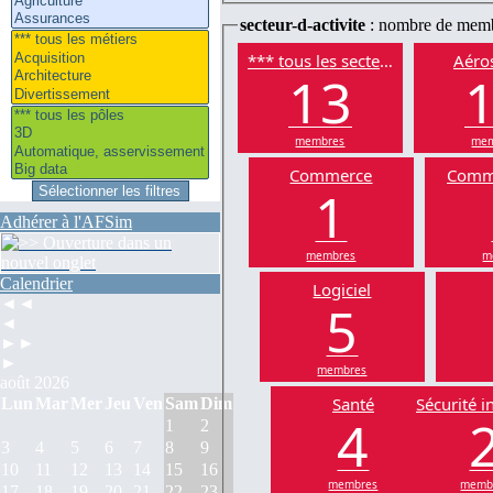
secteur-d-activite
: nombre de mem
*** tous les secteurs
Aéros
13
membres
mem
Commerce
Comm
1
Adhérer à l'AFSim
membres
m
Calendrier
Logiciel
5
◄◄
◄
►►
►
membres
août 2026
Santé
Sécurité i
Lun
Mar
Mer
Jeu
Ven
Sam
Dim
4
1
2
3
4
5
6
7
8
9
10
11
12
13
14
15
16
membres
memb
17
18
19
20
21
22
23