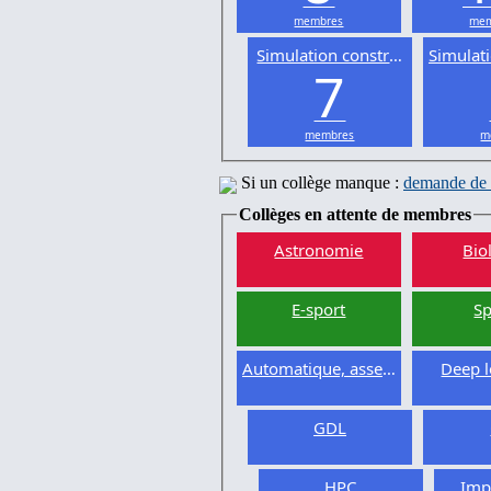
membres
mem
Simulation constructive
Simulat
7
membres
m
Si un collège manque :
demande de 
Collèges en attente de membres
Astronomie
Bio
E-sport
Sp
Automatique, asservissement
Deep l
GDL
HPC
Imp