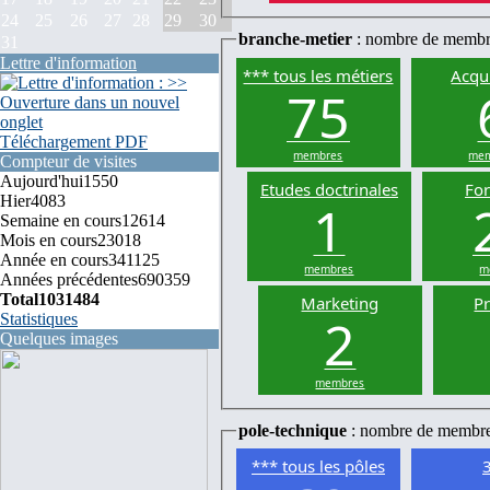
24
25
26
27
28
29
30
branche-metier
: nombre de membr
31
Lettre d'information
*** tous les métiers
Acqui
75
Téléchargement PDF
membres
mem
Compteur de visites
Aujourd'hui
1550
Etudes doctrinales
Fo
Hier
4083
1
Semaine en cours
12614
Mois en cours
23018
Année en cours
341125
membres
m
Années précédentes
690359
Total
1031484
Marketing
P
2
Statistiques
Quelques images
membres
pole-technique
: nombre de membr
*** tous les pôles