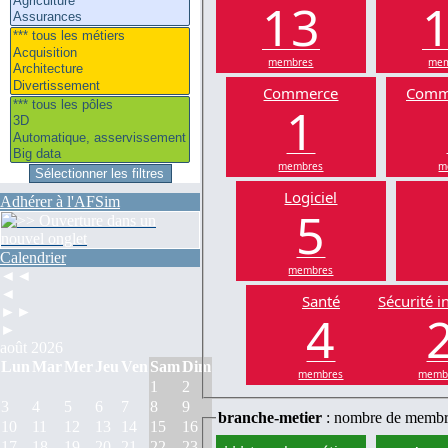
13
membres
mem
Commerce
Comm
1
membres
m
Logiciel
Adhérer à l'AFSim
5
Calendrier
membres
◄◄
◄
Santé
Sécurité i
►►
4
►
août 2026
Lun
Mar
Mer
Jeu
Ven
Sam
Dim
membres
memb
1
2
3
4
5
6
7
8
9
branche-metier
: nombre de membr
10
11
12
13
14
15
16
17
18
19
20
21
22
23