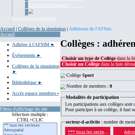
Lettres d'information •
Accès espace membres
Accueil
|
Collèges de la simulation
|
Adhérents de l'AFSim
Accueil
Collèges : adhére
Adhérer à l'AFSIM ►
Événements ►
Choisir un type de Collège
dans la li
Choisir un Collège
dans la liste dérou
Collèges de la simulation
►
Collège
Sport
Bibliothèque ►
Nombre de membres :
0
Accès espace membres •
Modalités de participation
Les participations aux collèges sont
Filtres d'affichage du site
Pour participer à un collège, il faut 
Sélection multiple :
CTRL+CLIC
secteur-d-activite
: nombre de mem
*** tous les secteurs
Aéros