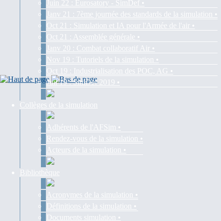
Juin 22 : Eurosatory - SimDef •
Janv 21 : 7ème journée des standards de la simulation •
Oct 21 : Simulation et IA pour l'Armée de l'air •
Oct 21 : Assemblée générale •
Janv 20 : Combat collaboratif Air •
Nov 19 : Tutoriels de la simulation •
Oct 19 : Industrialisation des POC, AG •
Juil 19 : SimDef 2019 •
Collèges de la simulation
Adhérents de l'AFSim •
Rendez-vous de la simulation •
Acteurs de la simulation •
Bibliothèque
Acronymes de la simulation •
Définitions de la simulation •
Documents simulation •