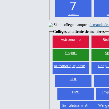
7
membres
m
Si un collège manque :
demande de 
Collèges en attente de membres
Astronomie
Bio
E-sport
Sp
Automatique, asservissement
Deep l
GDL
HPC
Imp
Simulation instrumentée
Warg