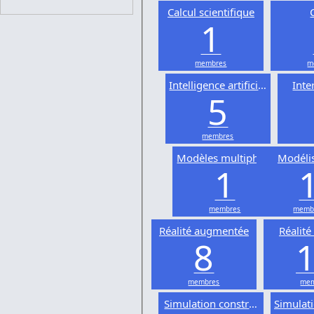
Calcul scientifique
1
membres
m
Intelligence artificielle
Inte
5
membres
Modèles multiphysiques
Modéli
1
membres
memb
Réalité augmentée
Réalité 
8
membres
mem
Simulation constructive
Simulat