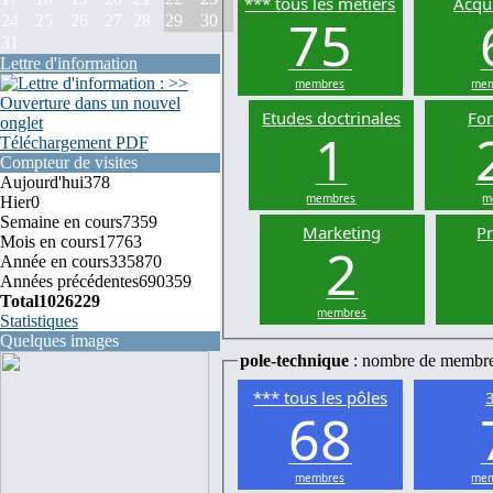
*** tous les métiers
Acqui
75
24
25
26
27
28
29
30
31
Lettre d'information
membres
mem
Etudes doctrinales
Fo
1
Téléchargement PDF
Compteur de visites
Aujourd'hui
378
membres
m
Hier
0
Semaine en cours
7359
Marketing
P
Mois en cours
17763
2
Année en cours
335870
Années précédentes
690359
Total
1026229
membres
Statistiques
Quelques images
pole-technique
: nombre de membr
*** tous les pôles
68
membres
mem