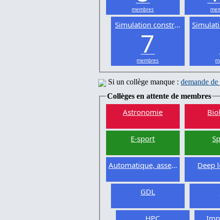
membres
mem
Simulation constructive
Simulat
7
membres
m
Si un collège manque :
demande de 
Collèges en attente de membres
Astronomie
Bio
E-sport
Sp
Automatique, asservissement
Deep l
GDL
HPC
Imp