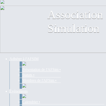
Association 
Association 
Contact
Simulation
Simulation
Adhérer à l'AFSIM
Présentation de l'AFSim •
Statuts •
Membres de l'AFSim •
Événements
Calendrier •