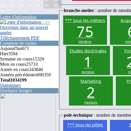
24
25
26
27
28
29
30
branche-metier
: nombre de membr
31
Lettre d'information
*** tous les métiers
Acqui
75
Téléchargement PDF
membres
mem
Compteur de visites
Aujourd'hui
671
Etudes doctrinales
Fo
Hier
3594
1
Semaine en cours
15329
Mois en cours
25733
Année en cours
343840
membres
m
Années précédentes
690359
Total
1034199
Marketing
P
2
Statistiques
Quelques images
membres
pole-technique
: nombre de membr
*** tous les pôles