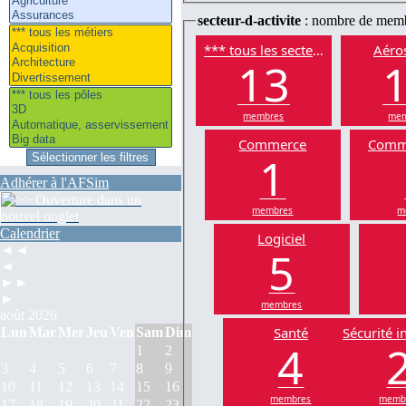
secteur-d-activite
: nombre de mem
*** tous les secteurs
Aéros
13
membres
mem
Commerce
Comm
1
Adhérer à l'AFSim
membres
m
Calendrier
Logiciel
5
◄◄
◄
►►
►
membres
août 2026
Santé
Sécurité i
Lun
Mar
Mer
Jeu
Ven
Sam
Dim
4
1
2
3
4
5
6
7
8
9
10
11
12
13
14
15
16
membres
memb
17
18
19
20
21
22
23