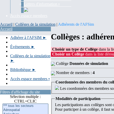
Lettres d'information •
Accès espace membres
Accueil
|
Collèges de la simulation
|
Adhérents de l'AFSim
Accueil
Collèges : adhére
Adhérer à l'AFSIM ►
Événements ►
Choisir un type de Collège
dans la li
Choisir un Collège
dans la liste dérou
Collèges de la simulation
►
Collège
Données de simulation
Bibliothèque ►
Nombre de membres :
4
Accès espace membres •
Coordonnées des membres du col
Les coordonnées des membres sont
Filtres d'affichage du site
Sélection multiple :
Modalités de participation
CTRL+CLIC
Les participations aux collèges sont
Pour participer à un collège, il faut 