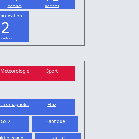
membres
membres
ardisation
2
membres
Météorologie
Sport
ectromagnétisme
Flux
GSD
Haptique
lti-niveaux
RIEDP