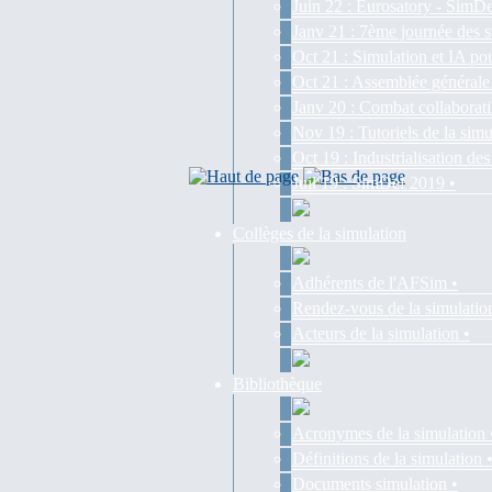
Juin 22 : Eurosatory - SimDe
Janv 21 : 7ème journée des s
Oct 21 : Simulation et IA pou
Oct 21 : Assemblée générale
Janv 20 : Combat collaborati
Nov 19 : Tutoriels de la simu
Oct 19 : Industrialisation d
Juil 19 : SimDef 2019 •
Collèges de la simulation
Adhérents de l'AFSim •
Rendez-vous de la simulatio
Acteurs de la simulation •
Bibliothèque
Acronymes de la simulation 
Définitions de la simulation 
Documents simulation •