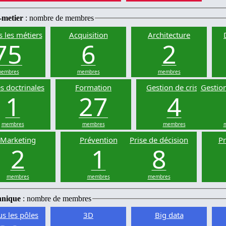
-metier
: nombre de membres
s les métiers
Acquisition
Architecture
75
6
2
embres
membres
membres
s doctrinales
Formation
Gestion de crise
Gestion
1
27
4
membres
membres
membres
Marketing
Prévention
Prise de décision
Pr
2
1
8
membres
membres
membres
hnique
: nombre de membres
us les pôles
3D
Big data