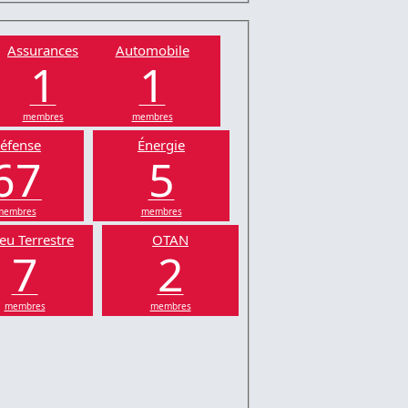
Assurances
Automobile
1
1
membres
membres
éfense
Énergie
67
5
membres
membres
eu Terrestre
OTAN
7
2
membres
membres