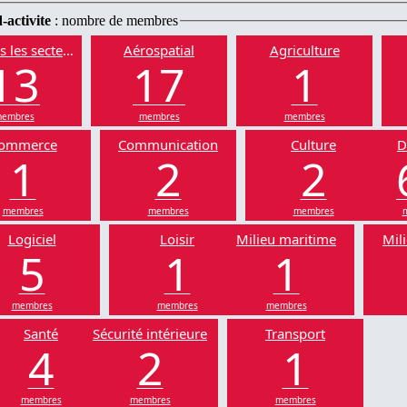
-activite
: nombre de membres
s les secteurs
Aérospatial
Agriculture
13
17
1
embres
membres
membres
ommerce
Communication
Culture
D
1
2
2
membres
membres
membres
Logiciel
Loisir
Milieu maritime
Mili
5
1
1
membres
membres
membres
Santé
Sécurité intérieure
Transport
4
2
1
membres
membres
membres