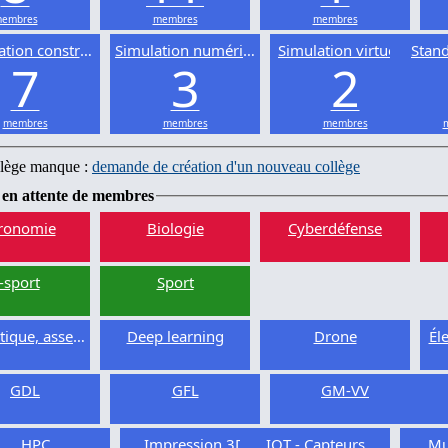
embres
membres
membres
ation constructive
Simulation numérique
Simulation virtuelle
Stand
7
3
2
membres
membres
membres
llège manque :
demande de création d'un nouveau collège
 en attente de membres
ronomie
Biologie
Cyberdéfense
-sport
Sport
ique, asservissement
Deep learning
Drone
Él
GDL
GFL
GM-VV
HPC
Impression 3D
IOT - Capteurs
Mu