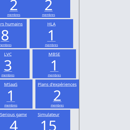
2
2
membres
membres
urs humains
HLA
8
1
membres
membres
LVC
MBSE
3
1
membres
membres
MSaaS
Plans d'expériences
1
2
membres
membres
Serious game
Simulateur
4
15