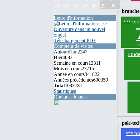
24
25
26
27
28
29
30
branche
31
Lettre d'information
*** tou
Téléchargement PDF
m
Compteur de visites
Aujourd'hui
2247
Etude
Hier
4083
Semaine en cours
13311
Mois en cours
23715
Année en cours
341822
Années précédentes
690359
Total
1032181
Statistiques
Quelques images
pole-tec
*** to