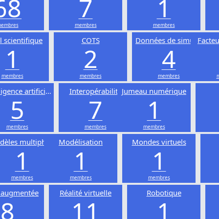
68
7
1
embres
membres
membres
l scientifique
COTS
Données de simulation
Facte
1
2
4
membres
membres
membres
ligence artificielle
Interopérabilité
Jumeau numérique
5
7
1
membres
membres
membres
èles multiphysiques
Modélisation
Mondes virtuels
1
1
1
membres
membres
membres
é augmentée
Réalité virtuelle
Robotique
8
11
1