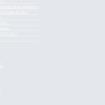
f •
tandards de la simulation •
r l'Armée de l'air •
 •
f Air •
lation •
es POC, AG •
n •
•
•