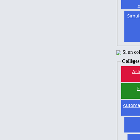
m
Simul
Si un co
Collèges
Ast
E
Automat