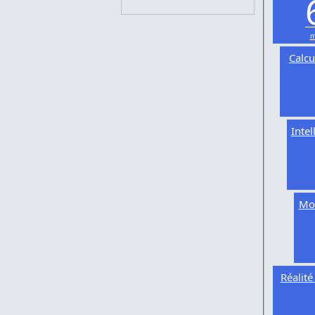
m
Calcu
Intel
Mod
Réalit