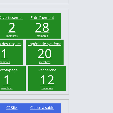
Divertissement
Entraînement
2
28
membres
membres
 des risques
Ingénierie système
1
20
membres
membres
ototypage
Recherche
1
12
membres
membres
C2SIM
Caisse à sable