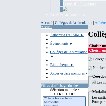
Lettres d'information •
Accès espace membres
Accueil
|
Collèges de la simulation
|
Adhére
Accueil
Collè
Adhérer à l'AFSIM ►
Événements ►
Choisir un
Choisir un
Collèges de la simulation
►
Collège
Bibliothèque ►
Nombre 
Accès espace membres •
Coordon
Les co
Filtres d'affichage du site
Sélection multiple :
Modalité
CTRL+CLIC
Les parti
Pour parti