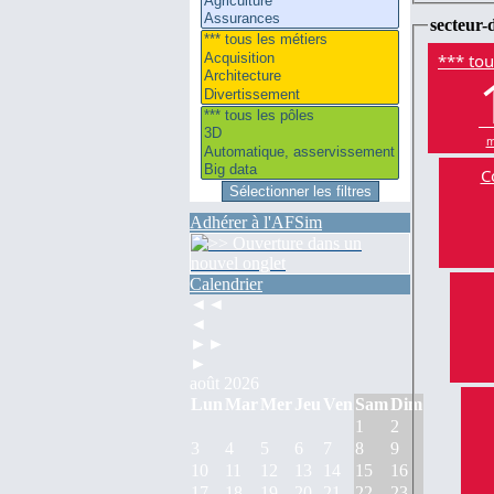
secteur-d
*** tou
m
C
Adhérer à l'AFSim
Calendrier
◄◄
◄
►►
►
août 2026
Lun
Mar
Mer
Jeu
Ven
Sam
Dim
1
2
3
4
5
6
7
8
9
10
11
12
13
14
15
16
17
18
19
20
21
22
23