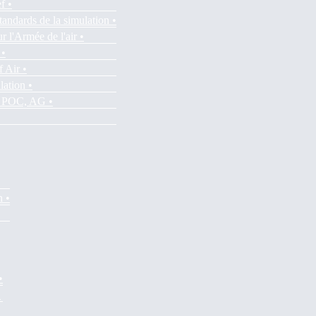
f •
tandards de la simulation •
r l'Armée de l'air •
 •
f Air •
lation •
es POC, AG •
n •
•
•