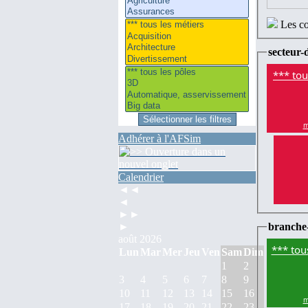
Les co
secteur-d
*** tou
m
Adhérer à l'AFSim
Calendrier
◄◄
◄
►►
branche
►
août 2026
*** tou
Lun
Mar
Mer
Jeu
Ven
Sam
Dim
1
2
3
4
5
6
7
8
9
10
11
12
13
14
15
16
m
17
18
19
20
21
22
23