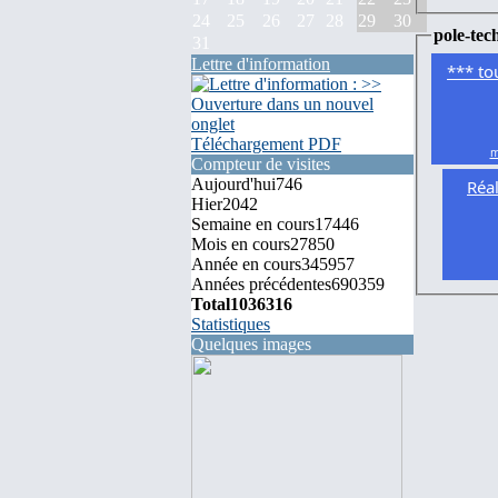
24
25
26
27
28
29
30
pole-tec
31
Lettre d'information
*** to
Téléchargement PDF
m
Compteur de visites
Aujourd'hui
746
Réal
Hier
2042
Semaine en cours
17446
Mois en cours
27850
Année en cours
345957
Années précédentes
690359
Total
1036316
Statistiques
Quelques images