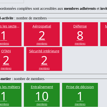
ordonnées complètes sont accessibles aux
membres adhérents
et
invi
-activite
: nombre de membres
s les secteurs
Aérospatial
Défense
M
1
2
8
embres
membres
membres
OTAN
Sécurité intérieure
2
2
membres
membres
-metier
: nombre de membres
s les métiers
Entraînement
Prise de décision
1
10
1
embres
membres
membres