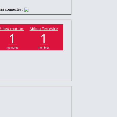
tés
connectés :
ilieu maritime
Milieu Terrestre
1
1
membres
membres