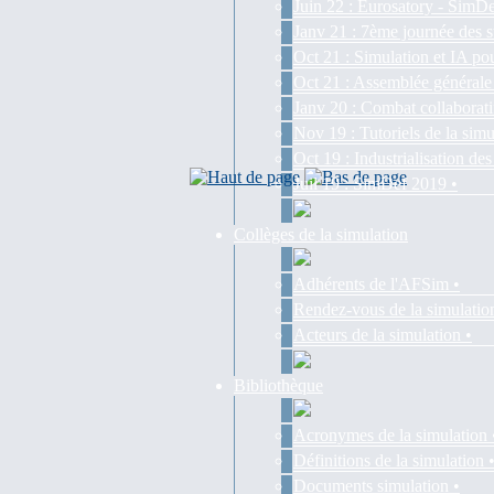
Juin 22 : Eurosatory - SimDe
Janv 21 : 7ème journée des s
Oct 21 : Simulation et IA pou
Oct 21 : Assemblée générale
Janv 20 : Combat collaborati
Nov 19 : Tutoriels de la simu
Oct 19 : Industrialisation d
Juil 19 : SimDef 2019 •
Collèges de la simulation
Adhérents de l'AFSim •
Rendez-vous de la simulatio
Acteurs de la simulation •
Bibliothèque
Acronymes de la simulation 
Définitions de la simulation 
Documents simulation •