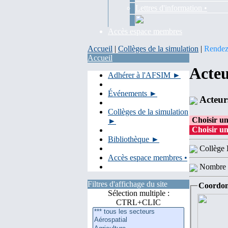
Lettres d'information •
Accès espace membres
Accueil
|
Collèges de la simulation
|
Rendez-
Accueil
Acteu
Adhérer à l'AFSIM ►
Événements ►
Acteur
Collèges de la simulation
Choisir un
►
Choisir un
Bibliothèque ►
Collège
Accès espace membres •
Nombre 
Filtres d'affichage du site
Coordon
Sélection multiple :
CTRL+CLIC