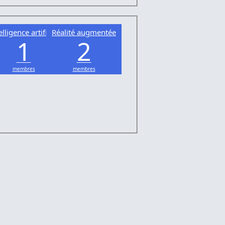
elligence artificielle
Réalité augmentée
1
2
membres
membres