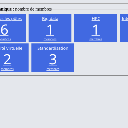
hnique
: nombre de membres
us les pôles
Big data
HPC
Int
6
1
1
embres
membres
membres
ité virtuelle
Standardisation
2
3
membres
membres