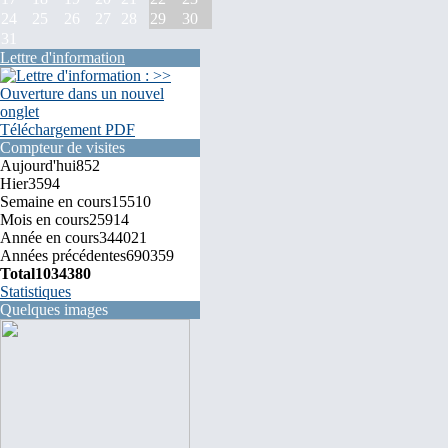
24
25
26
27
28
29
30
31
Lettre d'information
Téléchargement PDF
Compteur de visites
Aujourd'hui
852
Hier
3594
Semaine en cours
15510
Mois en cours
25914
Année en cours
344021
Années précédentes
690359
Total
1034380
Statistiques
Quelques images