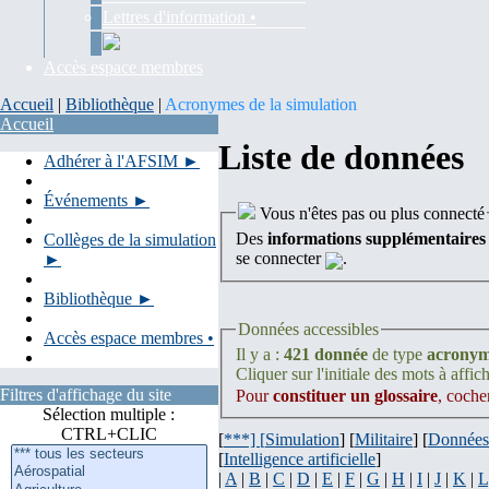
Lettres d'information •
Accès espace membres
Accueil
|
Bibliothèque
|
Acronymes de la simulation
Accueil
Liste de données
Adhérer à l'AFSIM ►
Événements ►
Vous n'êtes pas ou plus connecté
Des
informations supplémentaires
Collèges de la simulation
se connecter
.
►
Bibliothèque ►
Données accessibles
Accès espace membres •
Il y a :
421 donnée
de type
acrony
Cliquer sur l'initiale des mots à affich
Filtres d'affichage du site
Pour
constituer un glossaire
, coche
Sélection multiple :
CTRL+CLIC
[
***] [
Simulation
] [
Militaire
] [
Données
[
Intelligence artificielle
]
|
A
|
B
|
C
|
D
|
E
|
F
|
G
|
H
|
I
|
J
|
K
|
L