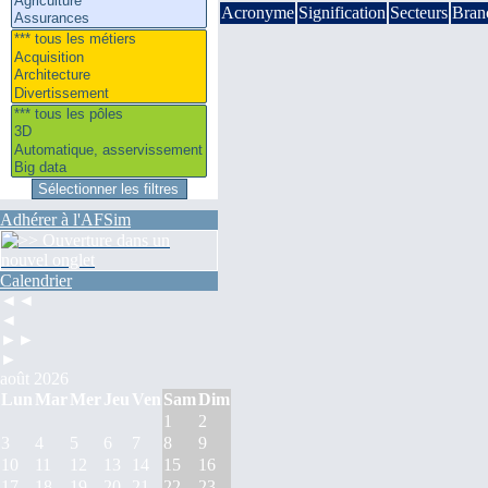
Acronyme
Signification
Secteurs
Bran
Adhérer à l'AFSim
Calendrier
◄◄
◄
►►
►
août 2026
Lun
Mar
Mer
Jeu
Ven
Sam
Dim
1
2
3
4
5
6
7
8
9
10
11
12
13
14
15
16
17
18
19
20
21
22
23