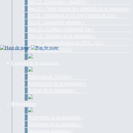
Juin 22 : Eurosatory - SimDef •
Janv 21 : 7ème journée des standards de la simulation •
Oct 21 : Simulation et IA pour l'Armée de l'air •
Oct 21 : Assemblée générale •
Janv 20 : Combat collaboratif Air •
Nov 19 : Tutoriels de la simulation •
Oct 19 : Industrialisation des POC, AG •
Juil 19 : SimDef 2019 •
Collèges de la simulation
Adhérents de l'AFSim •
Rendez-vous de la simulation •
Acteurs de la simulation •
Bibliothèque
Acronymes de la simulation •
Définitions de la simulation •
Documents simulation •