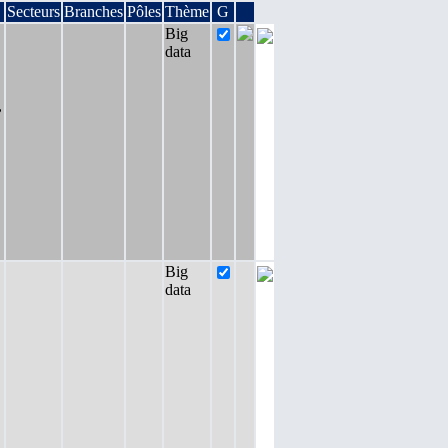
Secteurs
Branches
Pôles
Thème
G
Big
data
,
Big
data