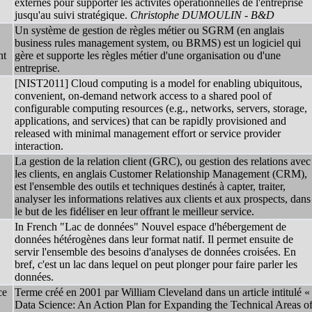
externes pour supporter les activités opérationnelles de l'entreprise
jusqu'au suivi stratégique.
Christophe DUMOULIN - B&D
Un système de gestion de règles métier ou SGRM (en anglais
business rules management system, ou BRMS) est un logiciel qui
nt
gère et supporte les règles métier d'une organisation ou d'une
entreprise.
[NIST2011] Cloud computing is a model for enabling ubiquitous,
convenient, on-demand network access to a shared pool of
configurable computing resources (e.g., networks, servers, storage,
applications, and services) that can be rapidly provisioned and
released with minimal management effort or service provider
interaction.
La gestion de la relation client (GRC), ou gestion des relations avec
les clients, en anglais Customer Relationship Management (CRM),
est l'ensemble des outils et techniques destinés à capter, traiter,
analyser les informations relatives aux clients et aux prospects, dans
le but de les fidéliser en leur offrant le meilleur service.
In French "Lac de données" Nouvel espace d'hébergement de
données hétérogènes dans leur format natif. Il permet ensuite de
servir l'ensemble des besoins d'analyses de données croisées. En
bref, c'est un lac dans lequel on peut plonger pour faire parler les
données.
ce
Terme créé en 2001 par William Cleveland dans un article intitulé «
Data Science: An Action Plan for Expanding the Technical Areas o