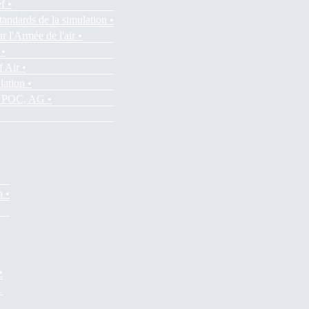
f •
tandards de la simulation •
r l'Armée de l'air •
 •
f Air •
lation •
es POC, AG •
n •
•
•