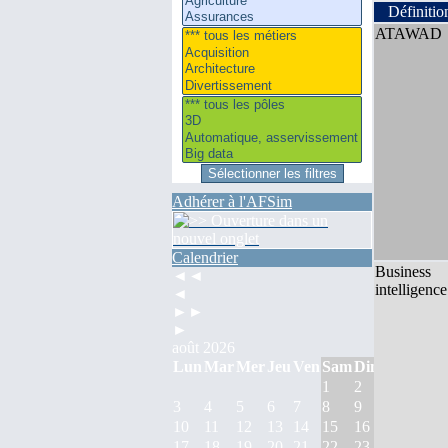
Définitio
ATAWAD
Adhérer à l'AFSim
Calendrier
Business
◄◄
intelligence
◄
►►
►
août 2026
Lun
Mar
Mer
Jeu
Ven
Sam
Dim
1
2
3
4
5
6
7
8
9
10
11
12
13
14
15
16
17
18
19
20
21
22
23