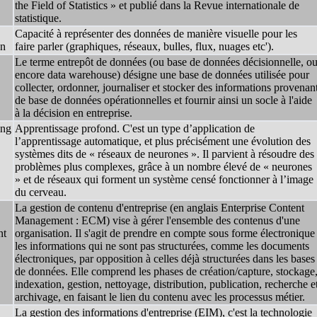
the Field of Statistics » et publié dans la Revue internationale de
statistique.
Capacité à représenter des données de manière visuelle pour les
on
faire parler (graphiques, réseaux, bulles, flux, nuages etc').
Le terme entrepôt de données (ou base de données décisionnelle, o
encore data warehouse) désigne une base de données utilisée pour
collecter, ordonner, journaliser et stocker des informations provenan
de base de données opérationnelles et fournir ainsi un socle à l'aide
à la décision en entreprise.
ing
Apprentissage profond. C'est un type d’application de
l’apprentissage automatique, et plus précisément une évolution des
systèmes dits de « réseaux de neurones ». Il parvient à résoudre des
problèmes plus complexes, grâce à un nombre élevé de « neurones
» et de réseaux qui forment un système censé fonctionner à l’image
du cerveau.
La gestion de contenu d'entreprise (en anglais Enterprise Content
Management : ECM) vise à gérer l'ensemble des contenus d'une
nt
organisation. Il s'agit de prendre en compte sous forme électronique
les informations qui ne sont pas structurées, comme les documents
électroniques, par opposition à celles déjà structurées dans les bases
de données. Elle comprend les phases de création/capture, stockage
indexation, gestion, nettoyage, distribution, publication, recherche e
archivage, en faisant le lien du contenu avec les processus métier.
La gestion des informations d'entreprise (EIM), c'est la technologie