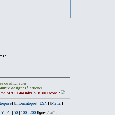
és
:
es ou affichables.
nombre de lignes
à afficher.
outon
MAJ Glossaire
puis sur l'icone :
treprise
] [
Informatique
] [
ESN
] [
Métier
]
|
Y
|
Z
| |
50
|
100
|
200
lignes à afficher