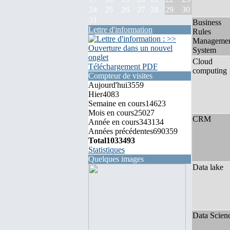
24
25
26
27
28
29
30
31
Business
Lettre d'information
Rules
Manageme
System
Cloud
Téléchargement PDF
computing
Compteur de visites
Aujourd'hui
3559
Hier
4083
Semaine en cours
14623
Mois en cours
25027
CRM
Année en cours
343134
Années précédentes
690359
Total
1033493
Statistiques
Quelques images
Data lake
Data Scien