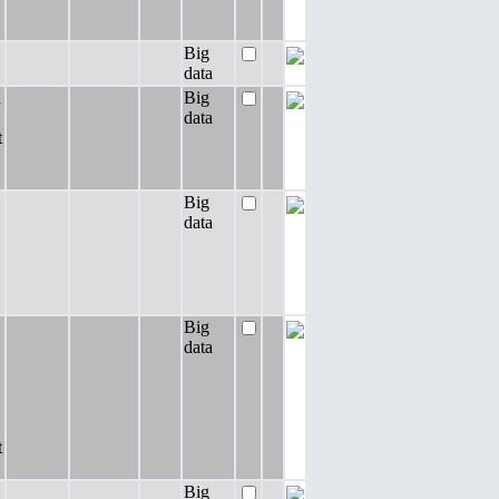
Big
data
u
Big
data
t
Big
data
Big
data
,
t
Big