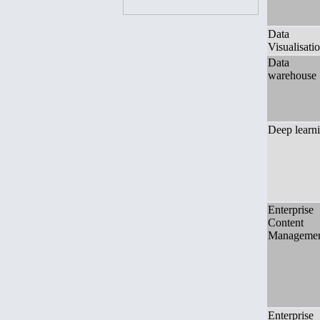
Data
Visualisati
Data
warehouse
Deep learn
Enterprise
Content
Manageme
Enterprise