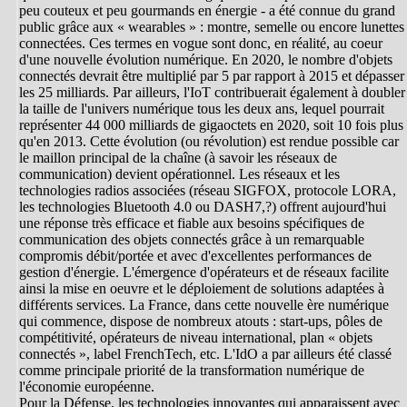
peu couteux et peu gourmands en énergie - a été connue du grand
public grâce aux « wearables » : montre, semelle ou encore lunettes
connectées. Ces termes en vogue sont donc, en réalité, au coeur
d'une nouvelle évolution numérique. En 2020, le nombre d'objets
connectés devrait être multiplié par 5 par rapport à 2015 et dépasser
les 25 milliards. Par ailleurs, l'IoT contribuerait également à doubler
la taille de l'univers numérique tous les deux ans, lequel pourrait
représenter 44 000 milliards de gigaoctets en 2020, soit 10 fois plus
qu'en 2013. Cette évolution (ou révolution) est rendue possible car
le maillon principal de la chaîne (à savoir les réseaux de
communication) devient opérationnel. Les réseaux et les
technologies radios associées (réseau SIGFOX, protocole LORA,
les technologies Bluetooth 4.0 ou DASH7,?) offrent aujourd'hui
une réponse très efficace et fiable aux besoins spécifiques de
communication des objets connectés grâce à un remarquable
compromis débit/portée et avec d'excellentes performances de
gestion d'énergie. L'émergence d'opérateurs et de réseaux facilite
ainsi la mise en oeuvre et le déploiement de solutions adaptées à
différents services. La France, dans cette nouvelle ère numérique
qui commence, dispose de nombreux atouts : start-ups, pôles de
compétitivité, opérateurs de niveau international, plan « objets
connectés », label FrenchTech, etc. L'IdO a par ailleurs été classé
comme principale priorité de la transformation numérique de
l'économie européenne.
Pour la Défense, les technologies innovantes qui apparaissent avec