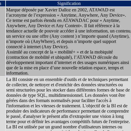
n
Signification
Marque déposée par Xavier Dalloz en 2002, ATAWAD est
l’acronyme de l’expression « Anytime, Anywhere, Any Device».
Ce terme est parfois étendu en ATAWADAC pour « Anytime,
Anywhere, Any Device et Any Content». Il fait référence à la
tendance actuelle de pouvoir accéder à une information, un contenu
un service ou une offre (Any content ) n’importe quand (Anytime),
n’importe où (AnyWhere), et depuis n’importe quel support
connecté à internet (Any Device).
Assimilé au concept de la « mobilité+ » et de la mobiquité
(contraction de mobilité et ubiquité), l’ATAWAD découle du
développement important d’internet et des usages numériques ainsi
que de la mise en place d’une nouvelle relation espace, temps et
information.
La BI consiste en un ensemble d'outils et de techniques permettant
de collecter, de nettoyer et d'enrichir des données structurées ou
semi structurées pour les stocker dans différentes formes de base de
données de type SQL, multidimensionnel. Les données vont être
gérées dans des formats normalisés pour faciliter l'accès à
l'information et les vitesses de traitement. L'objectif de la BI est de
produire des indicateurs de performance permettant de comprendre
le passé, d'analyser le présent afin d'extrapoler une vision à long
terme pour et définir les avantages compétitifs futurs de l'entreprise.
La BI est utilisée par un grand nombre d'utilisateurs internes ou