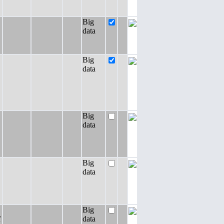
Big
data
Big
data
Big
data
Big
data
Big
f
data