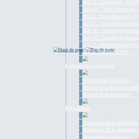
Juin 22 : Eurosatory - SimDe
Janv 21 : 7ème journée des s
Oct 21 : Simulation et IA pou
Oct 21 : Assemblée générale
Janv 20 : Combat collaborati
Nov 19 : Tutoriels de la simu
Oct 19 : Industrialisation d
Juil 19 : SimDef 2019 •
Collèges de la simulation
Adhérents de l'AFSim •
Rendez-vous de la simulatio
Acteurs de la simulation •
Bibliothèque
Acronymes de la simulation 
Définitions de la simulation 
Documents simulation •