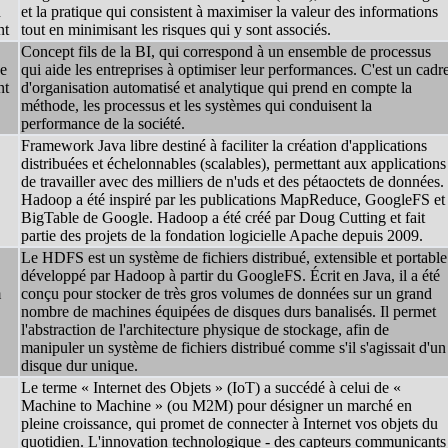
n
et la pratique qui consistent à maximiser la valeur des informations
nt
tout en minimisant les risques qui y sont associés.
Concept fils de la BI, qui correspond à un ensemble de processus
e
qui aide les entreprises à optimiser leur performances. C'est un cadr
nt
d'organisation automatisé et analytique qui prend en compte la
méthode, les processus et les systèmes qui conduisent la
performance de la société.
Framework Java libre destiné à faciliter la création d'applications
distribuées et échelonnables (scalables), permettant aux applications
de travailler avec des milliers de n'uds et des pétaoctets de données.
Hadoop a été inspiré par les publications MapReduce, GoogleFS et
BigTable de Google. Hadoop a été créé par Doug Cutting et fait
partie des projets de la fondation logicielle Apache depuis 2009.
Le HDFS est un système de fichiers distribué, extensible et portable
développé par Hadoop à partir du GoogleFS. Écrit en Java, il a été
m
conçu pour stocker de très gros volumes de données sur un grand
nombre de machines équipées de disques durs banalisés. Il permet
l'abstraction de l'architecture physique de stockage, afin de
manipuler un système de fichiers distribué comme s'il s'agissait d'un
disque dur unique.
Le terme « Internet des Objets » (IoT) a succédé à celui de «
Machine to Machine » (ou M2M) pour désigner un marché en
pleine croissance, qui promet de connecter à Internet vos objets du
quotidien. L'innovation technologique - des capteurs communicants