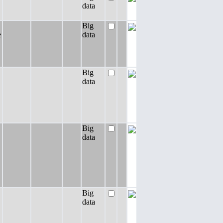
data
Big
e
data
Big
data
Big
data
Big
data