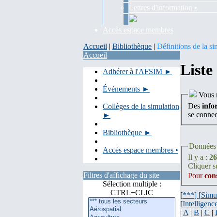
Lettres d'information •
Accès espace membres
Accueil
|
Bibliothèque
|
Définitions de la si
Accueil
Liste
Adhérer à l'AFSIM ►
Événements ►
Vous n
Des
info
Collèges de la simulation
se conne
►
Bibliothèque ►
Données 
Accès espace membres •
Il y a :
26
Cliquer su
Filtres d'affichage du site
Pour
con
Sélection multiple :
CTRL+CLIC
[
***] [
Simu
[
Intelligence
|
A
|
B
|
C
|