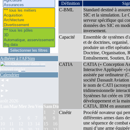
Définition
Sign
C-BML
Standard destiné à assurer 
SIC et la simulation. Le
serveur spécifique qui co
données des SIC en modèl
inversement.
Capacité
Ensemble de systèmes d'
et de doctrines, organisé,
produire un effet opérat
Doctrine, Organisation, 
Entraînement, Soutien, 
Adhérer à l'AFSim
CATIA
CATIA (« Conception Ass
Interactive Appliquée ») 
Calendrier
assistée par ordinateur (
◄◄
société Dassault Aviation
◄
le nom de CATI (acronym
►►
tridimensionnelle interac
►
Systèmes fut créée en 198
août 2026
développement et la main
CATIA, IBM en assurant 
Lun
Mar
Mer
Jeu
Ven
Sam
Dim
1
2
Cinétir
Procédé novateur qui perme
différentes armes dans des 
3
4
5
6
7
8
9
une séquence de combat est
10
11
12
13
14
15
16
muni d’une arme équipée po
17
18
19
20
21
22
23