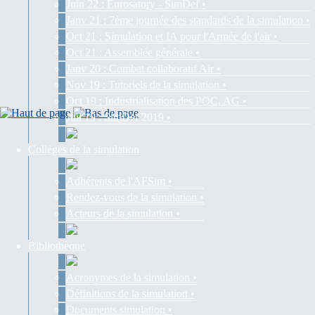
Juin 22 : Eurosatory - SimDef •
Janv 21 : 7ème journée des standards de la simulation •
Oct 21 : Simulation et IA pour l'Armée de l'air •
Oct 21 : Assemblée générale •
Janv 20 : Combat collaboratif Air •
Nov 19 : Tutoriels de la simulation •
Oct 19 : Industrialisation des POC, AG •
Juil 19 : SimDef 2019 •
Collèges de la simulation
Adhérents de l'AFSim •
Rendez-vous de la simulation •
Acteurs de la simulation •
Bibliothèque
Acronymes de la simulation •
Définitions de la simulation •
Documents simulation •