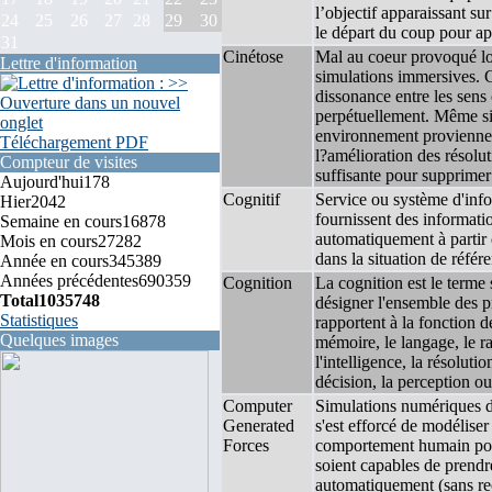
l’objectif apparaissant sur
24
25
26
27
28
29
30
le départ du coup pour app
31
Cinétose
Mal au coeur provoqué lors
Lettre d'information
simulations immersives. C
dissonance entre les sens 
perpétuellement. Même si
environnement proviennen
Téléchargement PDF
l?amélioration des résolu
Compteur de visites
suffisante pour supprimer
Aujourd'hui
178
Cognitif
Service ou système d'infor
Hier
2042
fournissent des informati
Semaine en cours
16878
automatiquement à partir 
Mois en cours
27282
dans la situation de référ
Année en cours
345389
Années précédentes
690359
Cognition
La cognition est le terme s
Total
1035748
désigner l'ensemble des 
Statistiques
rapportent à la fonction d
Quelques images
mémoire, le langage, le r
l'intelligence, la résoluti
décision, la perception ou 
Computer
Simulations numériques d'
Generated
s'est efforcé de modélise
Forces
comportement humain pour
soient capables de prendre
automatiquement (sans rec