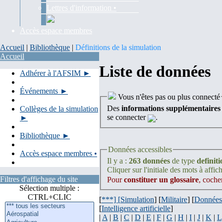
Lettres d'information •
Accès espace membres
Accueil
|
Bibliothèque
|
Définitions de la simulation
Accueil
Liste de données
Adhérer à l'AFSIM ►
Événements ►
Vous n'êtes pas ou plus connecté
Des
informations supplémentaires
Collèges de la simulation
se connecter
.
►
Bibliothèque ►
Données accessibles
Accès espace membres •
Il y a :
263 données
de type
definit
Cliquer sur l'initiale des mots à affich
Filtres d'affichage du site
Pour
constituer un glossaire
, coche
Sélection multiple :
CTRL+CLIC
[
***] [
Simulation
] [
Militaire
] [
Données
[
Intelligence artificielle
]
|
A
|
B
|
C
|
D
|
E
|
F
|
G
|
H
|
I
|
J
|
K
|
L