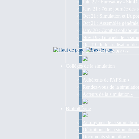
Juin 22 : Eurosatory - SimDe
Janv 21 : 7ème journée des s
Oct 21 : Simulation et IA pou
Oct 21 : Assemblée générale
Janv 20 : Combat collaborati
Nov 19 : Tutoriels de la simu
Oct 19 : Industrialisation d
Juil 19 : SimDef 2019 •
Collèges de la simulation
Adhérents de l'AFSim •
Rendez-vous de la simulatio
Acteurs de la simulation •
Bibliothèque
Acronymes de la simulation 
Définitions de la simulation 
Documents simulation •