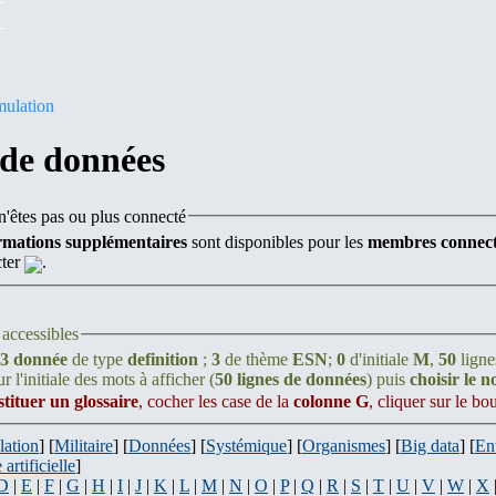
mulation
 de données
'êtes pas ou plus connecté
rmations supplémentaires
sont disponibles pour les
membres connect
cter
.
accessibles
3 donnée
de type
definition
;
3
de thème
ESN
;
0
d'initiale
M
,
50
ligne
r l'initiale des mots à afficher (
50 lignes de données
) puis
choisir le 
stituer un glossaire
, cocher les case de la
colonne G
, cliquer sur le b
lation
] [
Militaire
] [
Données
] [
Systémique
] [
Organismes
] [
Big data
] [
En
 artificielle
]
D
|
E
|
F
|
G
|
H
|
I
|
J
|
K
|
L
|
M
|
N
|
O
|
P
|
Q
|
R
|
S
|
T
|
U
|
V
|
W
|
X