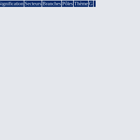
Signification
Secteurs
Branches
Pôles
Thème
G