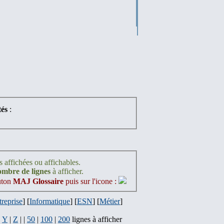
és
:
s affichées ou affichables.
nombre de lignes
à afficher.
outon
MAJ Glossaire
puis sur l'icone :
treprise
] [
Informatique
] [
ESN
] [
Métier
]
|
Y
|
Z
| |
50
|
100
|
200
lignes à afficher