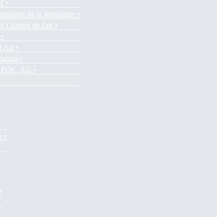
f •
tandards de la simulation •
r l'Armée de l'air •
 •
f Air •
lation •
es POC, AG •
n •
•
•