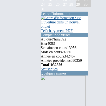
24
25
26
27
28
29
30
31
Lettre d'information
Téléchargement PDF
Compteur de visites
Aujourd'hui
2892
Hier
4083
Semaine en cours
13956
Mois en cours
24360
Année en cours
342467
Années précédentes
690359
Total
1032826
Statistiques
Quelques images