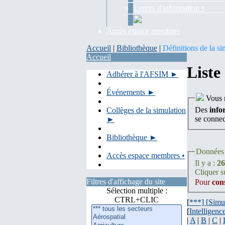
Lettres d'information •
Accès espace membres
Accueil
|
Bibliothèque
|
Définitions de la si
Accueil
Liste
Adhérer à l'AFSIM ►
Événements ►
Vous n
Des
info
Collèges de la simulation
se conne
►
Bibliothèque ►
Données 
Accès espace membres •
Il y a :
26
Cliquer su
Filtres d'affichage du site
Pour
con
Sélection multiple :
CTRL+CLIC
[
***] [
Simu
[
Intelligence
|
A
|
B
|
C
|