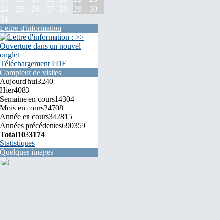
24
25
26
27
28
29
30
31
Lettre d'information
Téléchargement PDF
Compteur de visites
Aujourd'hui
3240
Hier
4083
Semaine en cours
14304
Mois en cours
24708
Année en cours
342815
Années précédentes
690359
Total
1033174
Statistiques
Quelques images