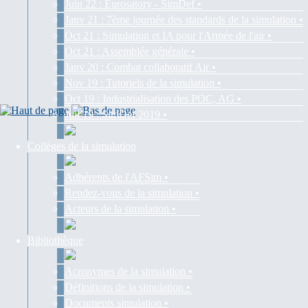
Juin 22 : Eurosatory - SimDef •
Janv 21 : 7ème journée des standards de la simulation •
Oct 21 : Simulation et IA pour l'Armée de l'air •
Oct 21 : Assemblée générale •
Janv 20 : Combat collaboratif Air •
Nov 19 : Tutoriels de la simulation •
Oct 19 : Industrialisation des POC, AG •
Juil 19 : SimDef 2019 •
Collèges de la simulation
Adhérents de l'AFSim •
Rendez-vous de la simulation •
Acteurs de la simulation •
Bibliothèque
Acronymes de la simulation •
Définitions de la simulation •
Documents simulation •