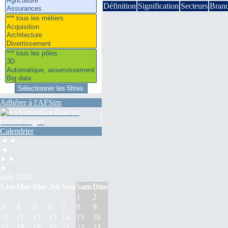
Définition
Signification
Secteurs
Bran
Adhérer à l'AFSim
Calendrier
◄◄
◄
►►
►
août 2026
Lun
Mar
Mer
Jeu
Ven
Sam
Dim
1
2
3
4
5
6
7
8
9
10
11
12
13
14
15
16
17
18
19
20
21
22
23