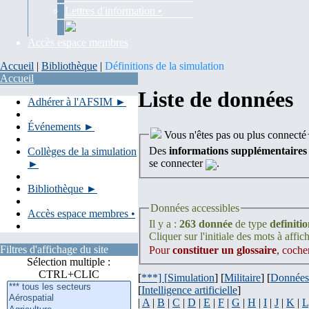
Lettres d'information •
Accès espace membres
Accueil
|
Bibliothèque
|
Définitions de la simulation
Accueil
Liste de données
Adhérer à l'AFSIM ►
Événements ►
Vous n'êtes pas ou plus connecté
Des
informations supplémentaires
Collèges de la simulation
se connecter
.
►
Bibliothèque ►
Données accessibles
Accès espace membres •
Il y a :
263 donnée
de type
definiti
Cliquer sur l'initiale des mots à affich
Filtres d'affichage du site
Pour
constituer un glossaire
, coche
Sélection multiple :
CTRL+CLIC
[
***] [
Simulation
] [
Militaire
] [
Données
[
Intelligence artificielle
]
|
A
|
B
|
C
|
D
|
E
|
F
|
G
|
H
|
I
|
J
|
K
|
L