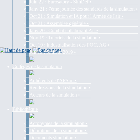
Juin 22 : Eurosatory - SimDef •
Janv 21 : 7ème journée des standards de la simulation •
Oct 21 : Simulation et IA pour l'Armée de l'air •
Oct 21 : Assemblée générale •
Janv 20 : Combat collaboratif Air •
Nov 19 : Tutoriels de la simulation •
Oct 19 : Industrialisation des POC, AG •
Juil 19 : SimDef 2019 •
Collèges de la simulation
Adhérents de l'AFSim •
Rendez-vous de la simulation •
Acteurs de la simulation •
Bibliothèque
Acronymes de la simulation •
Définitions de la simulation •
Documents simulation •