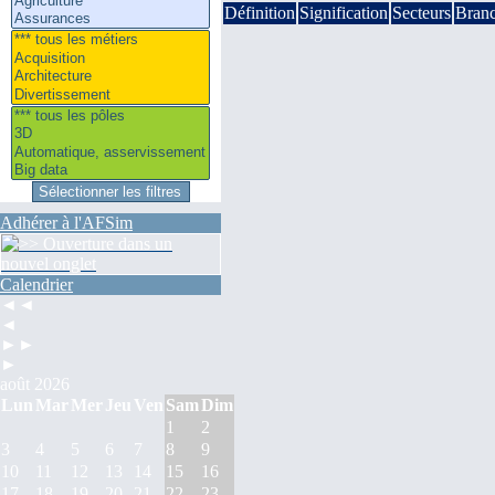
Définition
Signification
Secteurs
Bran
Adhérer à l'AFSim
Calendrier
◄◄
◄
►►
►
août 2026
Lun
Mar
Mer
Jeu
Ven
Sam
Dim
1
2
3
4
5
6
7
8
9
10
11
12
13
14
15
16
17
18
19
20
21
22
23