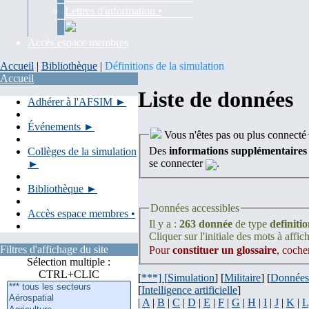
Lettres d'information •
Accès espace membres
Accueil
|
Bibliothèque
|
Définitions de la simulation
Accueil
Liste de données
Adhérer à l'AFSIM ►
Événements ►
Vous n'êtes pas ou plus connecté
Des
informations supplémentaires
Collèges de la simulation
se connecter
.
►
Bibliothèque ►
Données accessibles
Accès espace membres •
Il y a :
263 donnée
de type
definiti
Cliquer sur l'initiale des mots à affich
Filtres d'affichage du site
Pour
constituer un glossaire
, coche
Sélection multiple :
CTRL+CLIC
[
***] [
Simulation
] [
Militaire
] [
Données
[
Intelligence artificielle
]
|
A
|
B
|
C
|
D
|
E
|
F
|
G
|
H
|
I
|
J
|
K
|
L