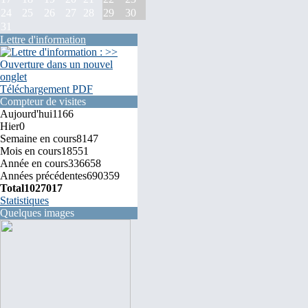
24
25
26
27
28
29
30
31
Lettre d'information
Téléchargement PDF
Compteur de visites
Aujourd'hui
1166
Hier
0
Semaine en cours
8147
Mois en cours
18551
Année en cours
336658
Années précédentes
690359
Total
1027017
Statistiques
Quelques images