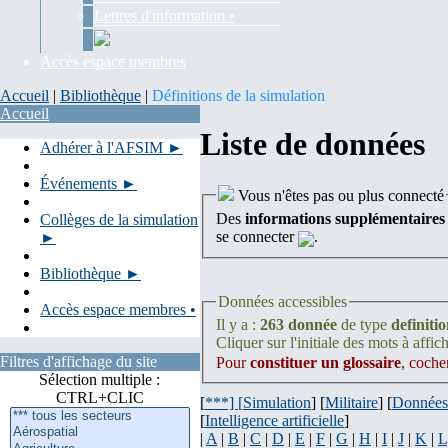
Lettres d'information •
Accès espace membres
Accueil
|
Bibliothèque
|
Définitions de la simulation
Accueil
Liste de données
Adhérer à l'AFSIM ►
Événements ►
Vous n'êtes pas ou plus connecté
Des
informations supplémentaires
Collèges de la simulation
se connecter
.
►
Bibliothèque ►
Données accessibles
Accès espace membres •
Il y a :
263 donnée
de type
definiti
Cliquer sur l'initiale des mots à affich
Filtres d'affichage du site
Pour
constituer un glossaire
, coche
Sélection multiple :
CTRL+CLIC
[
***] [
Simulation
] [
Militaire
] [
Données
[
Intelligence artificielle
]
|
A
|
B
|
C
|
D
|
E
|
F
|
G
|
H
|
I
|
J
|
K
|
L