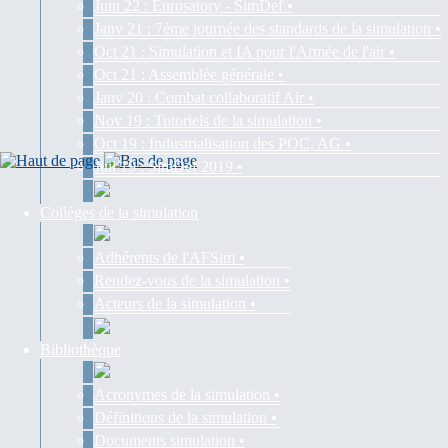
Juin 22 : Eurosatory - SimDef •
Janv 21 : 7ème journée des standards de la simulation •
Oct 21 : Simulation et IA pour l'Armée de l'air •
Oct 21 : Assemblée générale •
Janv 20 : Combat collaboratif Air •
Nov 19 : Tutoriels de la simulation •
Oct 19 : Industrialisation des POC, AG •
Juil 19 : SimDef 2019 •
Collèges de la simulation
Adhérents de l'AFSim •
Rendez-vous de la simulation •
Acteurs de la simulation •
Bibliothèque
Acronymes de la simulation •
Définitions de la simulation •
Documents simulation •