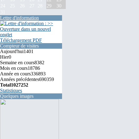
24
25
26
27
28
29
30
31
Lettre d'information
Téléchargement PDF
Compteur de visites
Aujourd'hui
1401
Hier
0
Semaine en cours
8382
Mois en cours
18786
Année en cours
336893
Années précédentes
690359
Total
1027252
Statistiques
Quelques images