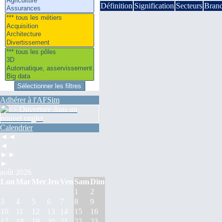
Définition
Signification
Secteurs
Bran
Adhérer à l'AFSim
Calendrier
◄◄
◄
►►
►
août 2026
Lun
Mar
Mer
Jeu
Ven
Sam
Dim
1
2
3
4
5
6
7
8
9
10
11
12
13
14
15
16
17
18
19
20
21
22
23