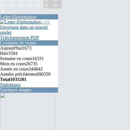
24
25
26
27
28
29
30
31
Lettre d'information
Téléchargement PDF
Compteur de visites
Aujourd'hui
1673
Hier
3594
Semaine en cours
16331
Mois en cours
26735
Année en cours
344842
Années précédentes
690359
Total
1035201
Statistiques
Quelques images