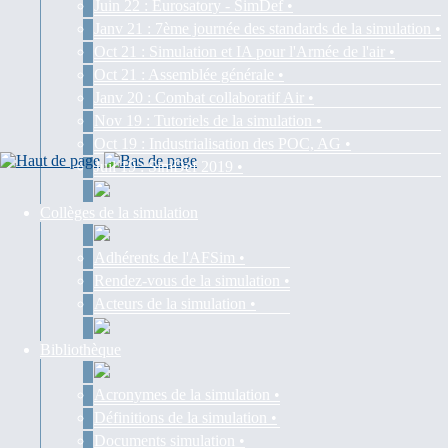
Juin 22 : Eurosatory - SimDef •
Janv 21 : 7ème journée des standards de la simulation •
Oct 21 : Simulation et IA pour l'Armée de l'air •
Oct 21 : Assemblée générale •
Janv 20 : Combat collaboratif Air •
Nov 19 : Tutoriels de la simulation •
Oct 19 : Industrialisation des POC, AG •
Juil 19 : SimDef 2019 •
Collèges de la simulation
Adhérents de l'AFSim •
Rendez-vous de la simulation •
Acteurs de la simulation •
Bibliothèque
Acronymes de la simulation •
Définitions de la simulation •
Documents simulation •