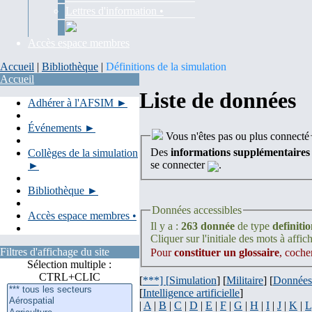
Lettres d'information •
Accès espace membres
Accueil
|
Bibliothèque
|
Définitions de la simulation
Accueil
Liste de données
Adhérer à l'AFSIM ►
Événements ►
Vous n'êtes pas ou plus connecté
Des
informations supplémentaires
Collèges de la simulation
se connecter
.
►
Bibliothèque ►
Données accessibles
Accès espace membres •
Il y a :
263 donnée
de type
definiti
Cliquer sur l'initiale des mots à affich
Filtres d'affichage du site
Pour
constituer un glossaire
, coche
Sélection multiple :
CTRL+CLIC
[
***] [
Simulation
] [
Militaire
] [
Données
[
Intelligence artificielle
]
|
A
|
B
|
C
|
D
|
E
|
F
|
G
|
H
|
I
|
J
|
K
|
L