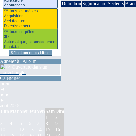
Définition
Signification
Secteurs
Bran
Adhérer à l'AFSim
Calendrier
◄◄
◄
►►
►
août 2026
Lun
Mar
Mer
Jeu
Ven
Sam
Dim
1
2
3
4
5
6
7
8
9
10
11
12
13
14
15
16
17
18
19
20
21
22
23