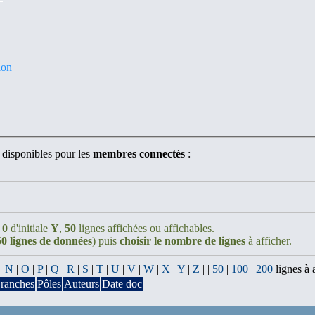
ion
 disponibles pour les
membres connectés
:
;
0
d'initiale
Y
,
50
lignes affichées ou affichables.
50 lignes de données
) puis
choisir le nombre de lignes
à afficher.
|
N
|
O
|
P
|
Q
|
R
|
S
|
T
|
U
|
V
|
W
|
X
|
Y
|
Z
| |
50
|
100
|
200
lignes à 
ranches
Pôles
Auteurs
Date doc