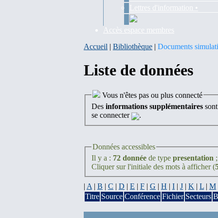
Lettres d'information •
Accès espace membres
Accueil
|
Bibliothèque
|
Documents simulat
Liste de données
Vous n'êtes pas ou plus connecté
Des
informations supplémentaires
sont
se connecter
.
Données accessibles
Il y a :
72 donnée
de type
presentation
Cliquer sur l'initiale des mots à afficher (
|
A
|
B
|
C
|
D
|
E
|
F
|
G
|
H
|
I
|
J
|
K
|
L
|
M
Titre
Source
Conférence
Fichier
Secteurs
B