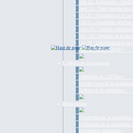
Juin 22 : Eurosatory - SimDe
Janv 21 : 7ème journée des s
Oct 21 : Simulation et IA pou
Oct 21 : Assemblée générale
Janv 20 : Combat collaborati
Nov 19 : Tutoriels de la simu
Oct 19 : Industrialisation d
Juil 19 : SimDef 2019 •
Collèges de la simulation
Adhérents de l'AFSim •
Rendez-vous de la simulatio
Acteurs de la simulation •
Bibliothèque
Acronymes de la simulation 
Définitions de la simulation 
Documents simulation •